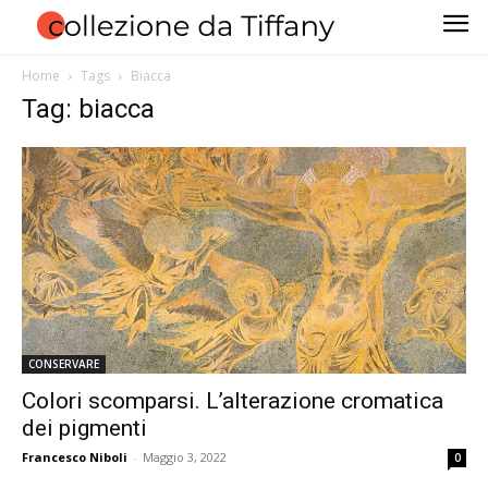
Home
Tags
Biacca
Tag: biacca
CONSERVARE
Colori scomparsi. L’alterazione cromatica
dei pigmenti
Francesco Niboli
-
Maggio 3, 2022
0