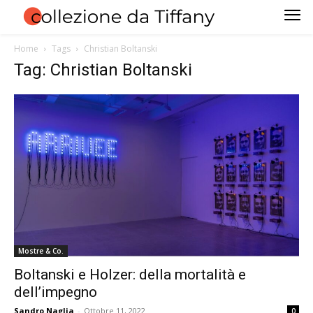
Home
Tags
Christian Boltanski
Tag: Christian Boltanski
Mostre & Co.
Boltanski e Holzer: della mortalità e
dell’impegno
Sandro Naglia
-
Ottobre 11, 2022
0