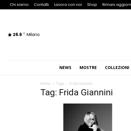
Chi siamo
Contatti
Lavora con noi
Shop
Rimani aggiorn
26.6
Milano
C
NEWS
MOSTRE
COLLEZIONI
Home
Tags
Frida Giannini
Tag: Frida Giannini