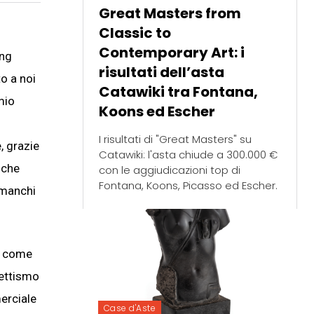
Great Masters from
Classic to
Contemporary Art: i
ing
risultati dell’asta
o a noi
Catawiki tra Fontana,
mio
Koons ed Escher
I risultati di "Great Masters" su
, grazie
Catawiki: l'asta chiude a 300.000 €
 che
con le aggiudicazioni top di
Fontana, Koons, Picasso ed Escher.
 manchi
ci come
lettismo
erciale
Case d'Aste