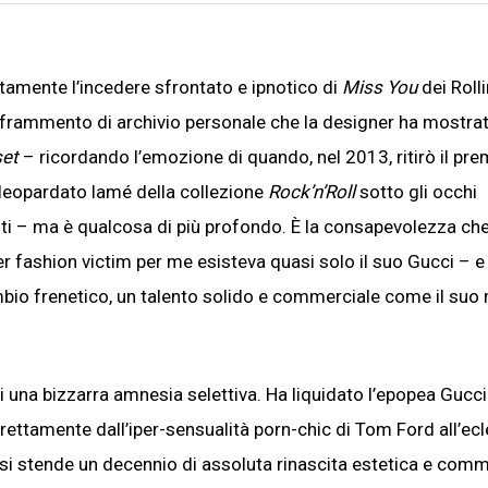
tamente l’incedere sfrontato e ipnotico di
Miss You
dei Roll
frammento di archivio personale che la designer ha mostrat
set
– ricordando l’emozione di quando, nel 2013, ritirò il pre
 leopardato lamé della collezione
Rock’n’Roll
sotto gli occhi
ti – ma è qualcosa di più profondo. È la consapevolezza che
r fashion victim per me esisteva quasi solo il suo Gucci – e
mbio frenetico, un talento solido e commerciale come il suo
 di una bizzarra amnesia selettiva. Ha liquidato l’epopea Guc
rettamente dall’iper-sensualità porn-chic di Tom Ford all’ec
si stende un decennio di assoluta rinascita estetica e comm