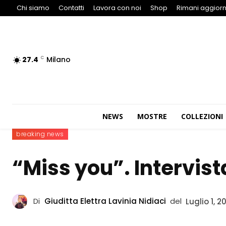
Chi siamo
Contatti
Lavora con noi
Shop
Rimani aggiorn
27.4
Milano
C
NEWS
MOSTRE
COLLEZIONI
breaking news
“Miss you”. Intervist
Di
Giuditta Elettra Lavinia Nidiaci
del
Luglio 1, 2