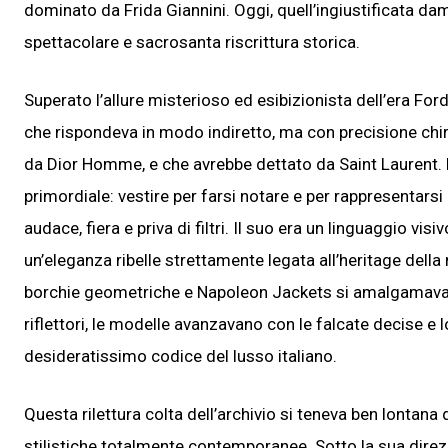
dominato da Frida Giannini. Oggi, quell’ingiustificata da
spettacolare e sacrosanta riscrittura storica.
Superato l’allure misterioso ed esibizionista dell’era For
che rispondeva in modo indiretto, ma con precisione chir
da Dior Homme, e che avrebbe dettato da Saint Laurent. Fri
primordiale: vestire per farsi notare e per rappresentar
audace, fiera e priva di filtri. Il suo era un linguaggio vi
un’eleganza ribelle strettamente legata all’heritage della
borchie geometriche e Napoleon Jackets si amalgamavano
riflettori, le modelle avanzavano con le falcate decise e 
desideratissimo codice del lusso italiano.
Questa rilettura colta dell’archivio si teneva ben lontana
stilistiche totalmente contemporanee. Sotto la sua direzi