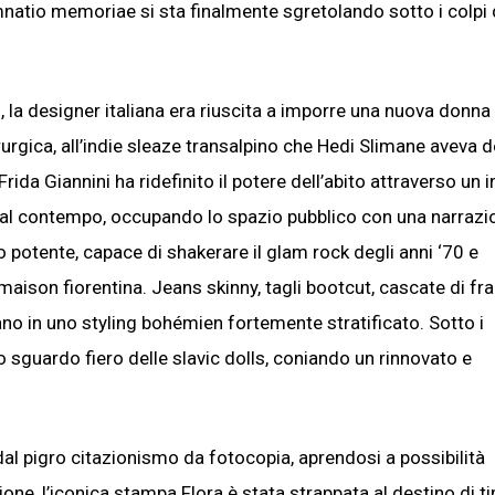
mnatio memoriae si sta finalmente sgretolando sotto i colpi 
d, la designer italiana era riuscita a imporre una nuova donna
urgica, all’indie sleaze transalpino che Hedi Slimane aveva d
da Giannini ha ridefinito il potere dell’abito attraverso un 
si al contempo, occupando lo spazio pubblico con una narrazi
sivo potente, capace di shakerare il glam rock degli anni ‘70 e
 maison fiorentina. Jeans skinny, tagli bootcut, cascate di fr
 in uno styling bohémien fortemente stratificato. Sotto i
lo sguardo fiero delle slavic dolls, coniando un rinnovato e
 dal pigro citazionismo da fotocopia, aprendosi a possibilità
one, l’iconica stampa Flora è stata strappata al destino di t