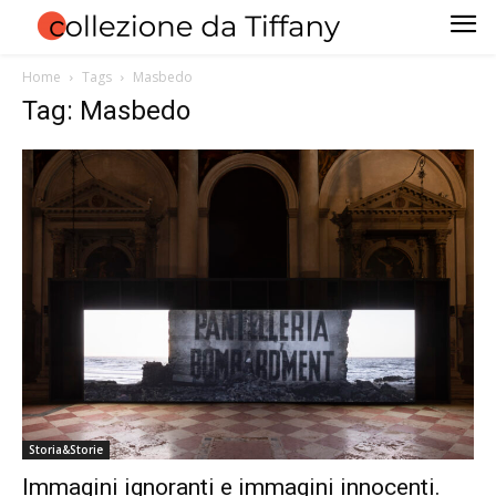
Home
Tags
Masbedo
Tag: Masbedo
Storia&Storie
Immagini ignoranti e immagini innocenti.