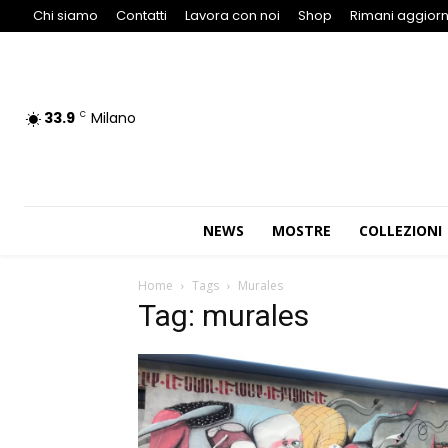
Chi siamo
Contatti
Lavora con noi
Shop
Rimani aggiorn
33.9
Milano
C
NEWS
MOSTRE
COLLEZIONI
Home
Tags
Murales
Tag: murales