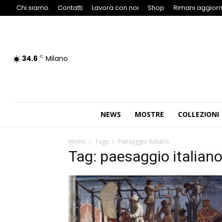
Chi siamo
Contatti
Lavora con noi
Shop
Rimani aggiorn
34.6
Milano
C
NEWS
MOSTRE
COLLEZIONI
Home
Tags
Paesaggio italiano
Tag: paesaggio italian