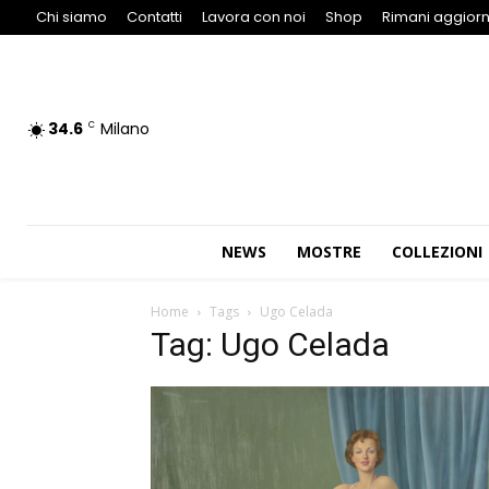
Chi siamo
Contatti
Lavora con noi
Shop
Rimani aggiorn
34.6
Milano
C
NEWS
MOSTRE
COLLEZIONI
Home
Tags
Ugo Celada
Tag: Ugo Celada