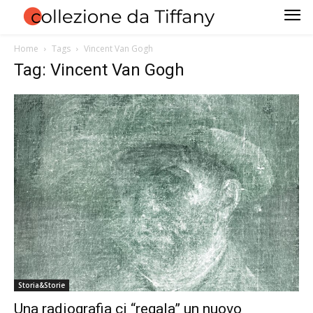
Home
Tags
Vincent Van Gogh
Tag: Vincent Van Gogh
Storia&Storie
Una radiografia ci “regala” un nuovo