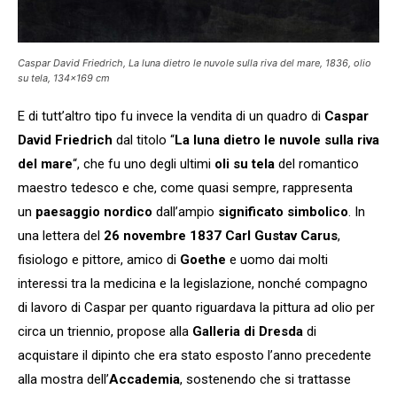
Caspar David Friedrich, La luna dietro le nuvole sulla riva del mare, 1836, olio
su tela, 134×169 cm
E di tutt’altro tipo fu invece la vendita di un quadro di
Caspar
David Friedrich
dal titolo “
La luna dietro le nuvole sulla riva
del mare
“, che fu uno degli ultimi
oli su tela
del romantico
maestro tedesco e che, come quasi sempre, rappresenta
un
paesaggio nordico
dall’ampio
significato simbolico
. In
una lettera del
26 novembre 1837
Carl Gustav Carus
,
fisiologo e pittore, amico di
Goethe
e uomo dai molti
interessi tra la medicina e la legislazione, nonché compagno
di lavoro di Caspar per quanto riguardava la pittura ad olio per
circa un triennio, propose alla
Galleria di Dresda
di
acquistare il dipinto che era stato esposto l’anno precedente
alla mostra dell’
Accademia
, sostenendo che si trattasse