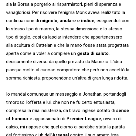
sia la Borsa a porgerlo ai risparmiatori, pieni di speranza e
vanagloriosi. Per risolvere l’enigma Monk aveva realizzato la
continuazione di
mignolo, anulare e indice
, eseguendoli con
lo stesso tipo di marmo, la stessa dimensione e lo stesso
tipo di taglio, così da lasciar intendere che appartenessero
alla scultura di Cattelan e che la mano fosse stata progettata
aperta come a voler a compiere un
gesto di saluto
,
decisamente diverso da quello previsto da Maurizio. L’idea
piacque molto al curioso compratore che però non accettò la
somma richiesta, proponendone un’altra di gran lunga ridotta.
Io mandai comunque un messaggio a Jonathan, portandogli
timoroso l’offerta e lui, che non ne fu certo entusiasta,
compresa la mia insistenza, da bravo inglese dotato di
sense
of humour
e appassionato di
Premier League
, ovvero di
calcio, mi rispose che quel giorno ci sarebbe stata la partita
del fortissimo club dell’
Arsenal
contro il suo amato (ma