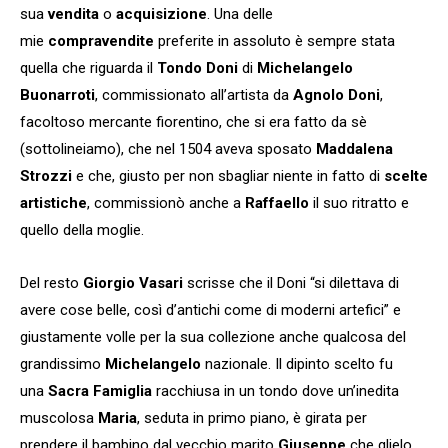
sua
vendita
o
acquisizione
. Una delle
mie
compravendite
preferite in assoluto è sempre stata
quella che riguarda il
Tondo Doni
di
Michelangelo
Buonarroti
, commissionato all’artista da
Agnolo Doni
,
facoltoso mercante fiorentino, che si era fatto da sè
(sottolineiamo), che nel 1504 aveva sposato
Maddalena
Strozzi
e che, giusto per non sbagliar niente in fatto di
scelte
artistiche
, commissionò anche a
Raffaello
il suo ritratto e
quello della moglie.
Del resto
Giorgio Vasari
scrisse che il Doni “si dilettava di
avere cose belle, così d’antichi come di moderni artefici” e
giustamente volle per la sua collezione anche qualcosa del
grandissimo
Michelangelo
nazionale. Il dipinto scelto fu
una
Sacra Famiglia
racchiusa in un tondo dove un’inedita
muscolosa
Maria
, seduta in primo piano, è girata per
prendere il bambino dal vecchio marito
Giuseppe
che glielo