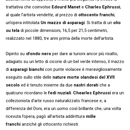
trattativa che coinvolse
Edourd Manet
e
Charles Ephrussi
,
al quale l’artista vendette, al prezzo di
ottocento franchi
,
un’opera intitolata
Un mazzo di asparagi
. Si tratta di un
olio
su tela
di piccole dimensioni, 16,5 per 21,5 centimetri,
realizzato nel 1880, tre anni prima della morte dell’artista.
Dipinto su
sfondo nero
per dare ai turioni ancor più risalto,
adagiato su un letto di cicorie di un bel verde intenso, il mazzo
di
asparagi bianchi
con punte violacee è meravigliosamente
eseguito sullo stile delle
nature morte olandesi del XVII
secolo
ed è tenuto insieme da due
nastri dorati
che a
qualcuno ricordano le
fedi nuziali
.
Chearles Ephrussi
era un
collezionista d’arte russo naturalizzato francese e, a
differenza del Doni, era un uomo così brillante che, una volta
ricevuta l’opera, pagò all’artista addirittura
mille
franchi
anziché gli ottocento richiesti.