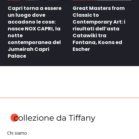
Capri torna a essere
Great Masters from
un luogo dove
Classic to
accadono le cose:
Contemporary Art: i
nasce NOX CAPRI, la
risultati dell’asta
notte
Catawiki tra
contemporanea del
Fontana, Koons ed
Jumeirah Capri
Escher
Palace
Chi siamo