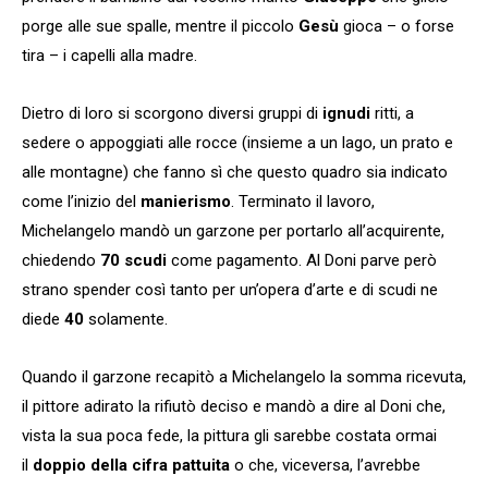
porge alle sue spalle, mentre il piccolo
Gesù
gioca – o forse
tira – i capelli alla madre.
Dietro di loro si scorgono diversi gruppi di
ignudi
ritti, a
sedere o appoggiati alle rocce (insieme a un lago, un prato e
alle montagne) che fanno sì che questo quadro sia indicato
come l’inizio del
manierismo
. Terminato il lavoro,
Michelangelo mandò un garzone per portarlo all’acquirente,
chiedendo
70 scudi
come pagamento. Al Doni parve però
strano spender così tanto per un’opera d’arte e di scudi ne
diede
40
solamente.
Quando il garzone recapitò a Michelangelo la somma ricevuta,
il pittore adirato la rifiutò deciso e mandò a dire al Doni che,
vista la sua poca fede, la pittura gli sarebbe costata ormai
il
doppio della cifra pattuita
o che, viceversa, l’avrebbe