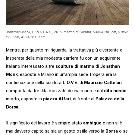
Jonathan Monk, F.I.N.G.E.R.S., 2015, marmo di Carrara, 53x54x181 cm, 51×52
x153 cm, 45x48x 121 cm
Mentre, per quanto mi riguarda, la trattativa più divertente e
insperata della mia modesta carriera fu con un acquirente
italiano interessato a tre
sculture di marmo
di
Jonathan
Monk
, esposte a Milano in un’ampia sede. L’opera era la
continuazione della scultura
L.O.V.E.
di
Maurizio Cattelan
,
composta da tre dita mozzate di una mano e dal
dito medio
intatto, esposte in
piazza Affari
, di fronte al
Palazzo della
Borsa
.
Il significato del lavoro è sempre stato
ambiguo
e non si è
mai davvero capito se sia un gesto ostile verso la
Borsa
o se