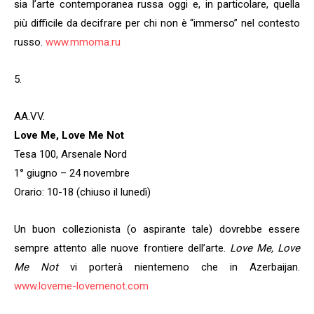
sia l’arte contemporanea russa oggi e, in particolare, quella
più difficile da decifrare per chi non è “immerso” nel contesto
russo.
www.mmoma.ru
5.
AA.VV.
Love Me, Love Me Not
Tesa 100, Arsenale Nord
1° giugno – 24 novembre
Orario: 10-18 (chiuso il lunedì)
Un buon collezionista (o aspirante tale) dovrebbe essere
sempre attento alle nuove frontiere dell’arte.
Love Me, Love
Me Not
vi porterà nientemeno che in Azerbaijan.
www.loveme-lovemenot.com