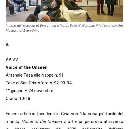
dell'Arte 2026!
Interno del
Museum of Everything
a Parigi. Foto di Nicholas Krief, courtesy
the
Museum of Everything
8.
AA.VV.
Voice of the Unseen
Arsenale Tesa alle Nappe n. 91
Tese di San Cristoforo n. 92-93-94
Sono un
collezionista
1° giugno – 24 novembre
Orario: 10-18
Si
No
Essere artisti indipendenti in Cina non è la cosa più facile del
mondo.
Voice of the Unseen
vi offre un percorso attraverso
ISCRIVITI!