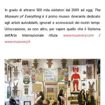
In grado di attrarre 500 mila visitatori dal 2009 ad oggi,
The
Museum of Everything
è il primo museo itinerante dedicato
agli artisti autodidatti, ignorati e sconosciuti dei nostri tempi.
Un’occasione, se non altro, per capire quello che il Sistema
dell’Arte Internazionale rifiuta.
www.musevery.com
/
www.musevery.it
Iscriviti alla nostra
newsletter e scarica
gratuitamentelaGuida
Mercato dell'Arte 2026!
Iscriviti subito alle news di Collezione da
Tiffany e riceverai contenuti esclusivi
selezionati per te riguardanti il mercato
dell'arte.
Completa il form e potrai scaricare subito
gratuitamente la nuova Guida Mercato