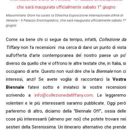
Massimiliano Gioni ha curato la 55esima
Esposizione Internazionale d’Arte
di
Venezia –
Il Palazzo Enciclopedico
, che sarà inaugurata ufficialmente sabato 1°
giugno
Come sa bene chi ci segue da tempo, infatti,
Collezione da
Tiffany
non fa recensioni ma cerca di darvi un punto di vista
sull’offerta d’arte contemporanea del nostro paese un po’
diverso da quello che vi offrono le altre testate che, in Italia, si
occupano di arte. Questo non vuol dire che la
Biennale
non ci
interessi, anzi! Se avete voglia di raccontarci la
Vostra
Biennale
fatevi sotto e inviateci le vostre recensioni
scrivendo a
info@collezionedatiffany.com
. Le leggeremo
volentieri e le più interessanti saranno pubblicate. Oggi però
parleremo di altro, diciamo della “Biennale Off”, ossia delle
cose più interessanti (almeno per noi) che potete trovare nei
sestieri della Serenissima. Un itinerario alternativo che prende