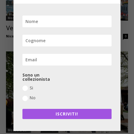
Mostre & Co.
Venezia: breve guida al “fuori Biennale”
Nicola Maggi
-
Aprile 23, 2022
0
Sono un
collezionista
Si
No
ISCRIVITI!
Mostre & Co.