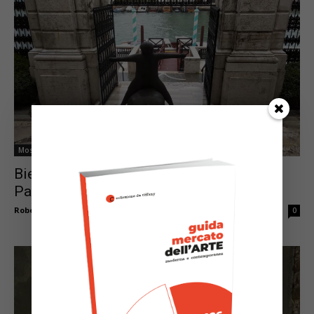
Mostre & Co.
Biennale: a spasso per Venezia tra
Padiglioni nazionali e grandi mostre
Roberto Brunelli
-
Aprile 27, 2022
0