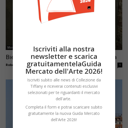
Iscriviti alla nostra
Mostre & Co.
newsletter e scarica
Biennale: un percorso nel Padiglione Italia
gratuitamentelaGuida
Roberto Brunelli
-
Aprile 26, 2022
1
Mercato dell'Arte 2026!
Iscriviti subito alle news di Collezione da
Tiffany e riceverai contenuti esclusivi
selezionati per te riguardanti il mercato
dell'arte.
Completa il form e potrai scaricare subito
gratuitamente la nuova Guida Mercato
dell'Arte 2026!