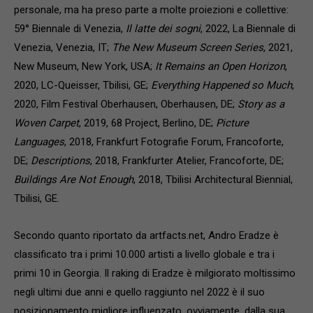
personale, ma ha preso parte a molte proiezioni e collettive:
59° Biennale di Venezia,
Il latte dei sogni
, 2022, La Biennale di
Venezia, Venezia, IT;
The New Museum Screen Series
, 2021,
New Museum, New York, USA;
It Remains an Open Horizon
,
2020, LC-Queisser, Tbilisi, GE;
Everything Happened so Much
,
2020, Film Festival Oberhausen, Oberhausen, DE;
Story as a
Woven Carpet
, 2019, 68 Project, Berlino, DE;
Picture
Languages
, 2018, Frankfurt Fotografie Forum, Francoforte,
DE;
Descriptions
, 2018, Frankfurter Atelier, Francoforte, DE;
Buildings Are Not Enough
, 2018, Tbilisi Architectural Biennial,
Tbilisi, GE.
Secondo quanto riportato da artfacts.net, Andro Eradze è
classificato tra i primi 10.000 artisti a livello globale e tra i
primi 10 in Georgia. Il raking di Eradze è milgiorato moltissimo
negli ultimi due anni e quello raggiunto nel 2022 è il suo
posizionamento migliore influenzato, ovviamente, dalla sua