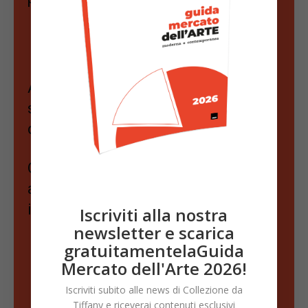
News Mercato Arte
Anticipazioni, trend, opportunità e
segnali nascosti del mercato
dell’arte
Ogni settimana, notizie, aste e
analisi scelte per chi colleziona e
investe con strategia.
Iscriviti alla nostra
newsletter e scarica
gratuitamentelaGuida
Mercato dell'Arte 2026!
Scopri di più!
Iscriviti subito alle news di Collezione da
Tiffany e riceverai contenuti esclusivi