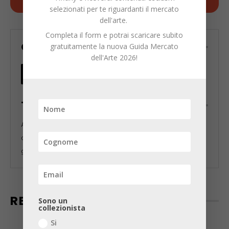
selezionati per te riguardanti il mercato
dell'arte.
Completa il form e potrai scaricare subito
CONDIVIDI
gratuitamente la nuova Guida Mercato
dell'Arte 2026!
TAGS
Andro Eradze
arte contemporanea
Biennale di Venezia
collezionare arte contemporanea
Collezione da Tiffany
gallerie
il latte dei sogni
Spazio A
Spazio A Gallery
RECENTI
Sono un
collezionista
Si