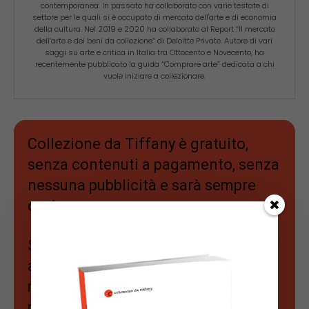
contemporanea. In passato ha collaborato con varie testate di
settore per le quali si è occupato di mercato dell'arte e di economia
della cultura. Nel 2019 e 2020 ha collaborato al Report “Il mercato
dell’arte e dei beni da collezione” di Deloitte Private. Autore di vari
saggi su arte e critica in Italia tra Ottocento e Novecento, ha
recentemente pubblicato la guida “Comprare arte” dedicata a chi
vuole iniziare a collezionare.
Collezione da Tiffany è gratuito,
senza contenuti a pagamento, senza
nessuna pubblicità e sarà sempre
così.
Se apprezzi il nostro lavoro e vuoi
approfondire ancora di più il
mercato dell'arte,
puoi sostenerci abbonandoti a