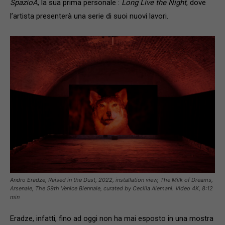
SpazioA
, la sua prima personale :
Long Live the Night
, dove
l’artista presenterà una serie di suoi nuovi lavori.
Andro Eradze
,
Raised in the Dust,
2022, installation view, The Milk of Dreams,
Arsenale, The 59th Venice Biennale, curated by Cecilia Alemani. Video 4K, 8:12
min
Eradze, infatti, fino ad oggi non ha mai esposto in una mostra