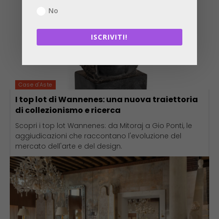
No
ISCRIVITI!
Case d'Aste
I top lot di Wannenes: una nuova traiettoria
di collezionismo e ricerca
Scopri i top lot Wannenes: da Mitoraj a Gio Ponti, le
aggiudicazioni che raccontano l'evoluzione del
mercato dell'arte e del design.