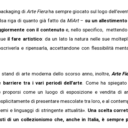
 packaging di
Arte Fiera
ha sempre giocato sul logo dell’even
lsa riga di quanto già fatto da
MiArt
–
su un allestimento
aggiormente con il contenuto
e, nello specifico, mettendo
ngue
il fare artistico
: da un lato la natura nelle sue moltepl
oscriverla e ripensarla, accettandone con flessibilità ment
i stand di arte moderna dello scorso anno, inoltre,
Arte Fi
 barriere tra i vari periodi dell’arte
. Come ha spiegato 
 proporsi come un luogo di esposizione e vendita di ar
plicitamente di presentare mescolate tra loro, e al conte
emi e linguaggi di stringente attualità».
Una scelta corret
sti di un collezionismo che, anche in Italia, è sempre 