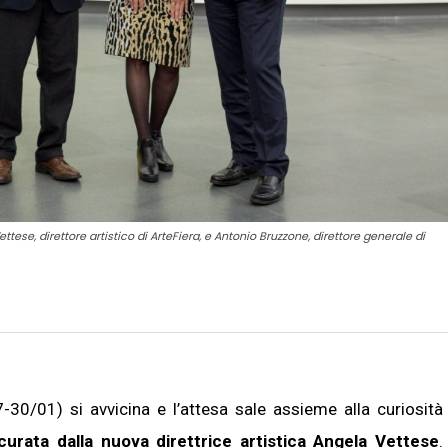
ttese, direttore artistico di ArteFiera, e Antonio Bruzzone, direttore generale di
30/01) si avvicina e l’attesa sale assieme alla curiosità
curata dalla nuova direttrice artistica Angela Vettese
.