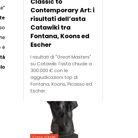
Classic to
te”
Contemporary Art: i
te
risultati dell’asta
Catawiki tra
sso
Fontana, Koons ed
he
Escher
e è
I risultati di "Great Masters"
ità
su Catawiki: l'asta chiude a
olo
300.000 € con le
aggiudicazioni top di
Fontana, Koons, Picasso ed
Escher.
Case d'Aste