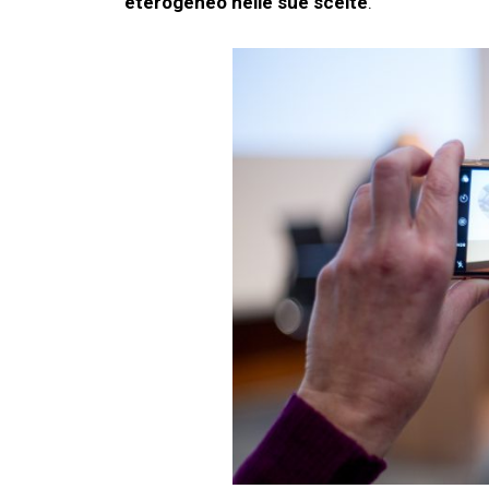
eterogeneo nelle sue scelte
.