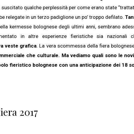
 suscitato qualche perplessità per come erano state “tratta
e relegate in un terzo padiglione un po’ troppo defilato.
Tan
 della kermesse bolognese degli ultimi anni, sembrano ade
entato in altre esperienze fieristiche sia nazionali c
va veste grafica
. La vera scommessa della fiera bolognes
commerciale che culturale. Ma vediamo quali sono le nov
polo fieristico bolognese con una anticipazione dei 18 s
Fiera 2017