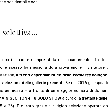
che occidentali e non.
ù selettiva…
blico italiano, è sempre stata un appuntamento affetto
che spesso ha messo a dura prova anche il visitatore p
 Vettese,
il trend espansionistico della
kermesse
bologne
 selezione delle gallerie presenti
. Se nel 2016 gli esposit
rie ammesse – a fronte di un maggior numero di doman
la MAIN SECTION e 18 SOLO SHOW
a cura di altrettante galle
(25 e 26). E questo grazie alla rigida selezione operata da