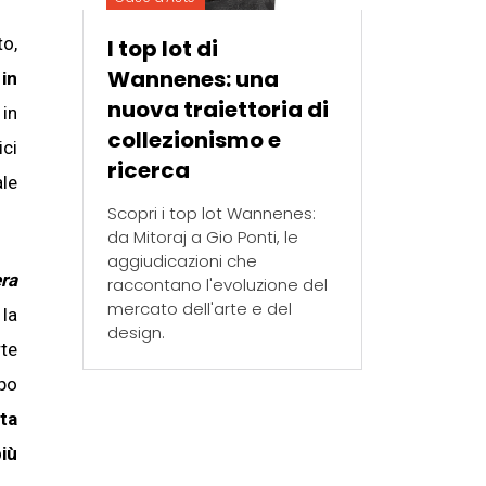
to,
I top lot di
Wannenes: una
 in
nuova traiettoria di
 in
collezionismo e
ici
ricerca
ale
Scopri i top lot Wannenes:
da Mitoraj a Gio Ponti, le
aggiudicazioni che
era
raccontano l'evoluzione del
mercato dell'arte e del
la
design.
te
mpo
ta
più