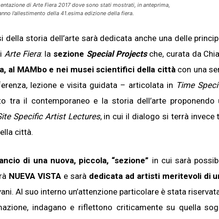
tazione di Arte Fiera 2017 dove sono stati mostrati, in anteprima,
anno l’allestimento della 41.esima edizione della fiera.
 della storia dell’arte sarà dedicata anche una delle princip
di
Arte Fiera
: la
sezione
Special Projects
che, curata da Chi
a, al MAMbo e nei musei scientifici della città
con una se
renza, lezione e visita guidata – articolata in
Time Specif
rto tra il contemporaneo e la storia dell’arte proponendo
ite Specific Artist Lectures
, in cui il dialogo si terrà invece 
lla città.
lancio di una nuova, piccola, “sezione”
in cui sarà possib
erà
NUEVA VISTA
e sarà
dedicata ad artisti meritevoli di 
i. Al suo interno un’attenzione particolare è stata riservat
mazione, indagano e riflettono criticamente su quella sog