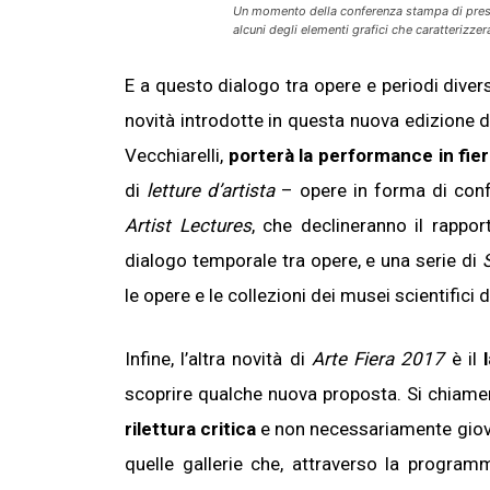
Un momento della conferenza stampa di presen
alcuni degli elementi grafici che caratterizzer
E a questo dialogo tra opere e periodi diversi
novità introdotte in questa nuova edizione 
Vecchiarelli,
porterà la performance in fier
di
letture d’artista
– opere in forma di confe
Artist Lectures
, che declineranno il rappo
dialogo temporale tra opere, e una serie di
S
le opere e le collezioni dei musei scientifici de
Infine, l’altra novità di
Arte Fiera 2017
è il
scoprire qualche nuova proposta. Si chiam
rilettura critica
e non necessariamente giovan
quelle gallerie che, attraverso la program