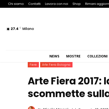
Chi siamo
Contatti
Lavora con noi
Shop
Rimani aggiorn
27.4
Milano
C
NEWS
MOSTRE
COLLEZIONI
Fiere
Arte Fiera Bologna
Arte Fiera 2017: 
scommette sulla