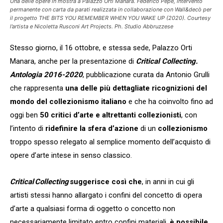
Una delle opere in mostra a Palazzo Orti Manara. Federico Pepe, intervento
permanente con carta da parati realizzata in collaborazione con Wall&decò per
il progetto THE BITS YOU REMEMBER WHEN YOU WAKE UP (2020). Courtesy
l’artista e Nicoletta Rusconi Art Projects. Ph. Studio Abbruzzese
Stesso giorno, il 16 ottobre, e stessa sede, Palazzo Orti
Manara, anche per la presentazione di
Critical Collecting.
Antologia 2016-2020
, pubblicazione curata da Antonio Grulli
che rappresenta
una delle più dettagliate ricognizioni del
mondo del collezionismo italiano
e che ha coinvolto fino ad
oggi ben
50 critici d’arte e altrettanti collezionisti
, con
l’intento di
ridefinire la sfera d’azione
di un
collezionismo
troppo spesso relegato al semplice momento dell’acquisto di
opere d’arte intese in senso classico.
Critical Collecting
suggerisce così che
, in anni in cui gli
artisti stessi hanno allargato i confini del concetto di opera
d’arte a qualsiasi forma di oggetto o concetto non
necessariamente limitato entro confini materiali,
è possibile