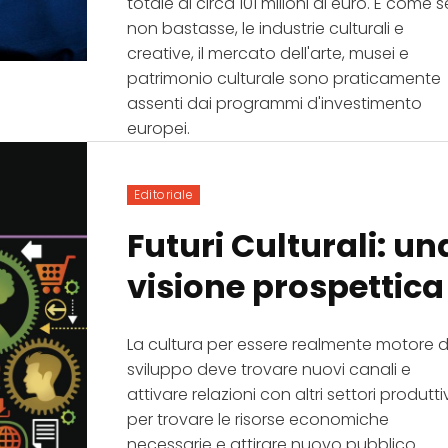
totale di circa 101 milioni di euro. E come s
non bastasse, le industrie culturali e
creative, il mercato dell'arte, musei e
patrimonio culturale sono praticamente
assenti dai programmi d'investimento
europei.
Editoriale
Futuri Culturali: un
visione prospettica
La cultura per essere realmente motore d
sviluppo deve trovare nuovi canali e
attivare relazioni con altri settori produtti
per trovare le risorse economiche
necessarie e attirare nuovo pubblico.