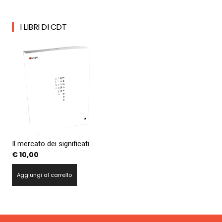
I LIBRI DI CDT
Il mercato dei significati
€
10,00
Aggiungi al carrello