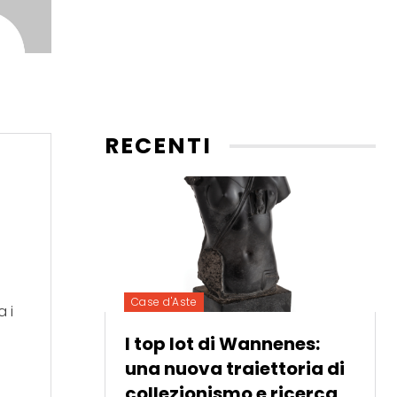
RECENTI
Case d'Aste
a i
I top lot di Wannenes:
una nuova traiettoria di
collezionismo e ricerca