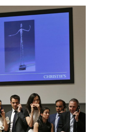
Iscriviti alla nostra
newsletter e scarica
gratuitamentelaGuida
Mercato dell'Arte 2026!
Iscriviti subito alle news di Collezione da T
riceverai contenuti esclusivi selezionati pe
te riguardanti il mercato dell'arte.
Completa il form e potrai scaricare subito
gratuitamente la nuova Guida Mercato del
2026!