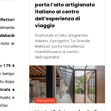
porta l’alto artigianato
italiano al centro
dell’esperienza di
flettori
viaggio
bilmente
Starhotels e l'alto artigianato
debacle
italiano: il progetto "La Grande
 noto al
Bellezza" porta l'eccellenza
manifatturiera al centro
dell'ospitalità.
er 179.4
co tempo
uto dopo
icata a
ituato a
Atipografia
ofeo.