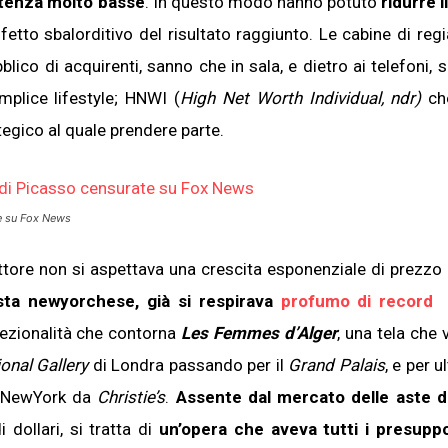
rtenza molto basse
. In questo modo hanno potuto
ridurre i
fetto sbalorditivo del risultato raggiunto. Le cabine di regi
ico di acquirenti, sanno che in sala, e dietro ai telefoni, s
mplice lifestyle; HNWI (
High Net Worth Individual, ndr)
ch
egico al quale prendere parte.
e su Fox News
ettore non si aspettava una crescita esponenziale di prezzo 
’asta newyorchese, già si respirava
profumo di record
s
ccezionalità che contorna
Les Femmes d’Alger
, una tela che 
ional
Gallery
di Londra passando per il
Grand Palais
, e per 
 a NewYork da
Christie’s
.
Assente dal mercato delle aste d
 dollari, si tratta di
un’opera che aveva tutti i presupp