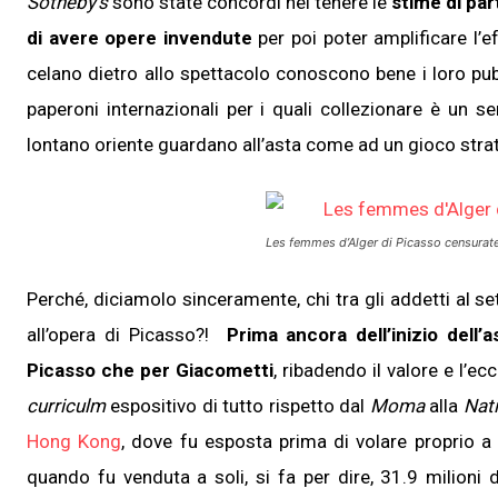
Sotheby’s
sono state concordi nel tenere le
stime di pa
di avere opere invendute
per poi poter amplificare l’ef
celano dietro allo spettacolo conoscono bene i loro pubbl
paperoni internazionali per i quali collezionare è un se
lontano oriente guardano all’asta come ad un gioco strat
Les femmes d’Alger di Picasso censurat
Perché, diciamolo sinceramente, chi tra gli addetti al s
all’opera di Picasso?!
Prima ancora dell’inizio dell
Picasso che per Giacometti
, ribadendo il valore e l’e
curriculm
espositivo di tutto rispetto dal
Moma
alla
Nat
Hong Kong
, dove fu esposta prima di volare proprio
quando fu venduta a soli, si fa per dire, 31.9 milioni di