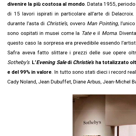
divenire la più costosa al mondo
. Datata 1955, periodo
di 15 lavori ispirati in particolare all’arte di Delacroi
durante l’asta di
Christie’s
, ovvero
Man Pointing
, l’unic
sono ospitati in musei come la
Tate
e il
Moma
. Divent
questo caso la sorpresa era prevedibile essendo l’artista
Safra aveva fatto slittare i prezzi delle sue opere ol
Sotheby’s
.
L’
Evening Sale
di
Christie’s
ha totalizzato olt
e del 99% in valore
. In tutto sono stati dieci i record r
Cady Noland, Jean Dubuffet, Diane Arbus, Jean-Michel Ba