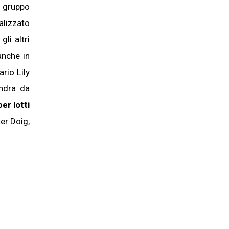
n gruppo
alizzato
gli altri
anche in
rio Lily
ndra da
er lotti
ter Doig,