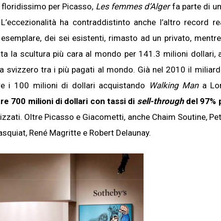
 floridissimo per Picasso,
Les femmes d’Alger
fa parte di u
x. L’eccezionalità ha contraddistinto anche l’altro record re
o esemplare, dei sei esistenti, rimasto ad un privato, mentre 
ata la scultura più cara al mondo per 141.3 milioni dollari, 
 svizzero tra i più pagati al mondo. Già nel 2010 il miliarda
tre i 100 milioni di dollari acquistando
Walking Man
a Lo
re 700 milioni di dollari con tassi di
sell-through
del 97% p
ealizzati. Oltre Picasso e Giacometti, anche Chaim Soutine, Pe
squiat, René Magritte e Robert Delaunay.