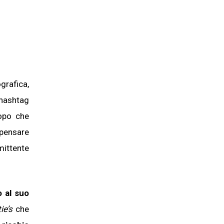
grafica,
’hashtag
po che
pensare
mittente
 al suo
ie’s
che