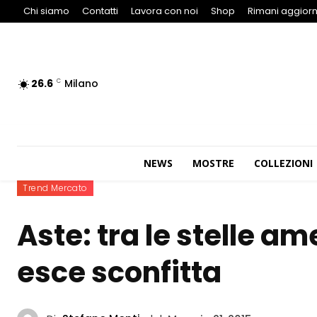
Chi siamo
Contatti
Lavora con noi
Shop
Rimani aggiorn
26.6
Milano
C
NEWS
MOSTRE
COLLEZIONI
Trend Mercato
Aste: tra le stelle am
esce sconfitta