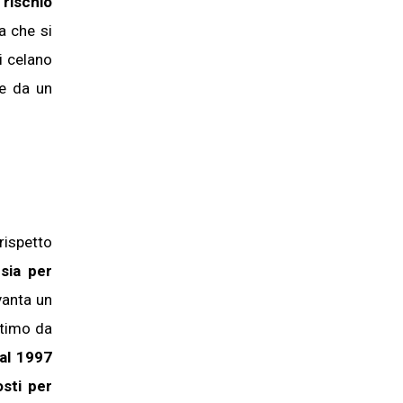
l rischio
a che si
i celano
e da un
rispetto
ia per
vanta un
ultimo da
al 1997
osti per