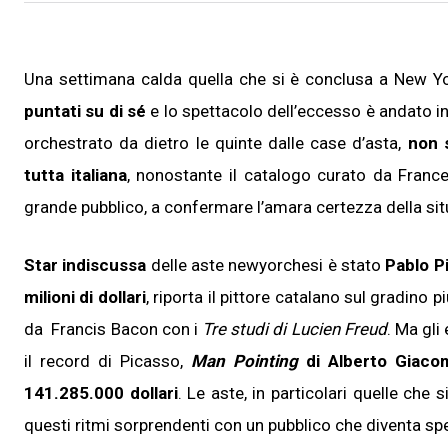
Una settimana calda quella che si è conclusa a New Y
puntati su di sé
e lo spettacolo dell’eccesso è andato in 
orchestrato da dietro le quinte dalle case d’asta,
non 
tutta italiana
, nonostante il catalogo curato da France
grande pubblico, a confermare l’amara certezza della situa
Star indiscussa
delle aste newyorchesi è stato
Pablo P
milioni di dollari
, riporta il pittore catalano sul gradin
da Francis Bacon con i
Tre studi di Lucien Freud
. Ma gli
il record di Picasso,
Man Pointing
di Alberto Giaco
141.285.000 dollari
. Le aste, in particolari quelle ch
questi ritmi sorprendenti con un pubblico che diventa spe