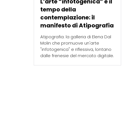
L’arte “infotogenica” e il
tempo della
contemplazione: il
manifesto di Atipografia
Atipografia: la galleria di Elena Dal
Molin che promuove un'arte
"infotogenica" e riflessiva, lontano
dalle frenesie del mercato digitale.
iffany e
r
l'Arte