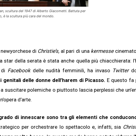
, scultura del 1947 di Alberto Giacometti. Battuta per
o, è la scultura più cara del mondo.
ta newyorchese di
Christie’s,
al pari di una
kermesse
cinemato
ollezionista
 star della serata è stata anche quella più chiacchierata: l
a di
Facebook
delle nudità femminili, ha invaso
Twitter
do
i genitali delle donne dell’harem di Picasso.
E questo fa 
ra a suscitare polemiche o piuttosto lascia perplessi che un’e
ISCRIVITI!
n’opera d’arte.
grado di innescare sono tra gli elementi che conducono
ategico per orchestrare lo spettacolo e, infatti, sia
Christ