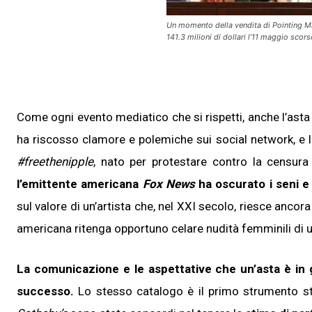
Un momento della vendita di Pointing Man
141.3 milioni di dollari l’11 maggio scors
Come ogni evento mediatico che si rispetti, anche l’as
Sono un c
ha riscosso clamore e polemiche sui social network, e la
Si
#freethenipple
, nato per protestare contro la censur
No
l’emittente americana
Fox
News
ha oscurato i seni e 
sul valore di un’artista che, nel XXI secolo, riesce anco
americana ritenga opportuno celare nudità femminili di u
La comunicazione e le aspettative che un’asta è in 
successo.
Lo stesso catalogo è il primo strumento str