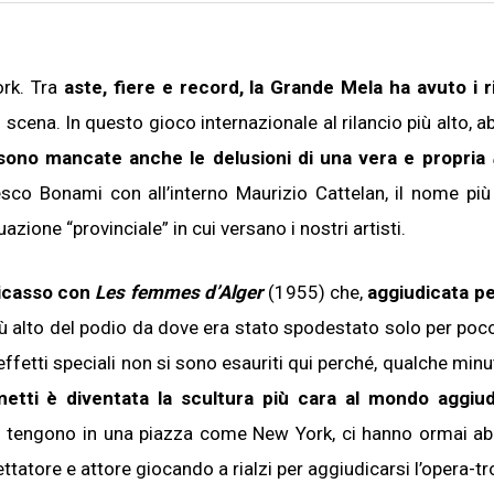
ork. Tra
aste, fiere e record, la Grande Mela ha avuto i ri
scena. In questo gioco internazionale al rilancio più alto, a
sono mancate anche le delusioni di una vera e propria
sco Bonami con all’interno Maurizio Cattelan, il nome più
zione “provinciale” in cui versano i nostri artisti.
icasso con
Les femmes d’Alger
(1955) che,
aggiudicata p
o più alto del podio da dove era stato spodestato solo per po
 effetti speciali non si sono esauriti qui perché, qualche min
metti
è diventata la scultura più cara al mondo aggiud
e si tengono in una piazza come New York, ci hanno ormai ab
ttatore e attore giocando a rialzi per aggiudicarsi l’opera-tr