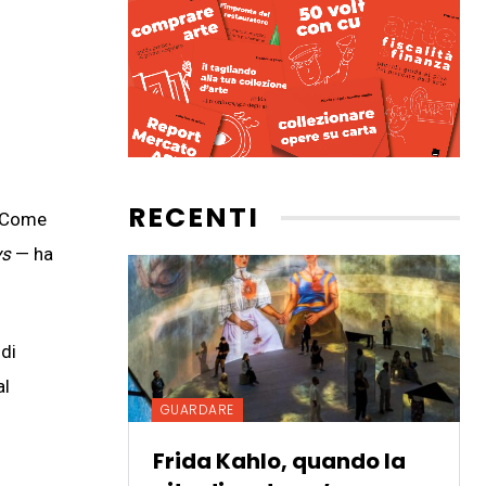
RECENTI
. Come
ys
— ha
 di
al
GUARDARE
Frida Kahlo, quando la