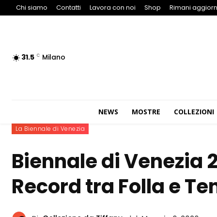
Chi siamo
Contatti
Lavora con noi
Shop
Rimani aggiorn
31.5
Milano
C
NEWS
MOSTRE
COLLEZIONI
La Biennale di Venezia
Biennale di Venezia 
Record tra Folla e Te