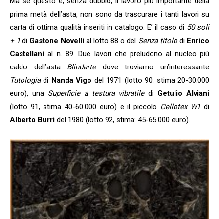
Ma se questo è, senza dubbio, il lavoro più importante della
prima metà dell’asta, non sono da trascurare i tanti lavori su
carta di ottima qualità inseriti in catalogo. E’ il caso di
50 soli
+ 1
di
Gastone Novelli
al lotto 88 o del
Senza titolo
di
Enrico
Castellani
al n. 89. Due lavori che preludono al nucleo più
caldo dell’asta
Blindarte
dove troviamo un’interessante
Tutologia
di
Nanda Vigo
del 1971 (lotto 90, stima 20-30.000
euro), una
Superficie a testura vibratile
di
Getulio Alviani
(lotto 91, stima 40-60.000 euro) e il piccolo
Cellotex W1
di
Alberto Burri
del 1980 (lotto 92, stima: 45-65.000 euro).