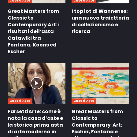
Case d'Aste
Case d'Aste
Great Masters from
I top lot di Wannenes:
Classic to
una nuova traiettoria
Contemporary Art: i
di collezionismo e
risultati dell’asta
ricerca
Catawiki tra
Fontana, Koons ed
Escher
Case d'Aste
Case d'Aste
FarsettiArte: come è
Great Masters from
nata la casa d’aste e
Classic to
la storica prima asta
Contemporary Art:
di arte moderna in
Escher, Fontana e