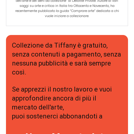
dell’arte e dei beni da collezione” di Deloitte Private. Autore di vari
saggi su arte e critica in Italia tra Ottocento e Novecento, ha
recentemente pubblicato la guida “Comprare arte” dedicata a chi
vuole iniziare a collezionare.
Collezione da Tiffany è gratuito,
senza contenuti a pagamento, senza
nessuna pubblicità e sarà sempre
così.
Se apprezzi il nostro lavoro e vuoi
approfondire ancora di più il
mercato dell'arte,
puoi sostenerci abbonandoti a