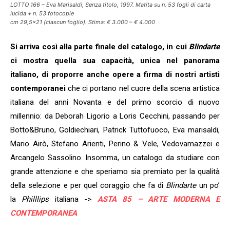
LOTTO 166 – Eva Marisaldi, Senza titolo, 1997. Matita su n. 53 fogli di carta
lucida + n. 53 fotocopie
cm 29,5×21 (ciascun foglio). Stima: € 3.000 – € 4.000
Si arriva così alla parte finale del catalogo, in cui
Blindarte
ci mostra quella sua capacità, unica nel panorama
italiano, di proporre anche opere a firma di nostri artisti
contemporanei
che ci portano nel cuore della scena artistica
italiana del anni Novanta e del primo scorcio di nuovo
millennio: da Deborah Ligorio a Loris Cecchini, passando per
Botto&Bruno, Goldiechiari, Patrick Tuttofuoco, Eva marisaldi,
Mario Airò, Stefano Arienti, Perino & Vele, Vedovamazzei e
Arcangelo Sassolino. Insomma, un catalogo da studiare con
grande attenzione e che speriamo sia premiato per la qualità
della selezione e per quel coraggio che fa di
Blindarte
un po’
la
Philllips
italiana ->
ASTA 85 – ARTE MODERNA E
CONTEMPORANEA