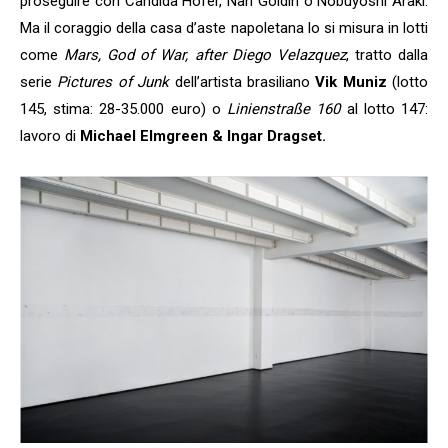
proseguire con Candida Höfer, Nan Goldin o Nobuyoshi Araki.
Ma il coraggio della casa d’aste napoletana lo si misura in lotti
come
Mars, God of War, after Diego Velazquez
, tratto dalla
serie
Pictures of Junk
dell’artista brasiliano
Vik Muniz
(lotto
145, stima: 28-35.000 euro) o
Linienstraße 160
al lotto 147:
lavoro di
Michael Elmgreen & Ingar Dragset.