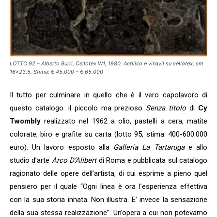
LOTTO 92 – Alberto Burri, Cellotex W1, 1980. Acrilico e vinavil su cellotex, cm
16×23,5. Stima: € 45.000 – € 65.000
Il tutto per culminare in quello che è il vero capolavoro di
questo catalogo: il piccolo ma prezioso
Senza titolo
di
Cy
Twombly
realizzato nel 1962 a olio, pastelli a cera, matite
colorate, biro e grafite su carta (lotto 95, stima: 400-600.000
euro). Un lavoro esposto alla
Galleria La Tartaruga
e allo
studio d’arte
Arco D’Alibert
di Roma e pubblicata sul catalogo
ragionato delle opere dell’artista, di cui esprime a pieno quel
pensiero per il quale “Ogni linea è ora l’esperienza effettiva
con la sua storia innata. Non illustra. E’ invece la sensazione
della sua stessa realizzazione”. Un’opera a cui non potevamo