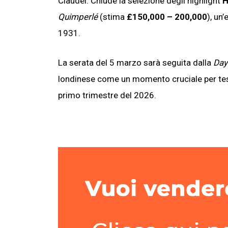
Claudel. Chiude la selezione degli highlight
H
Quimperlé
(stima
£150,000 – 200,000
), un
1931.
La serata del 5 marzo sarà seguita dalla
Day
londinese come un momento cruciale per test
primo trimestre del 2026.