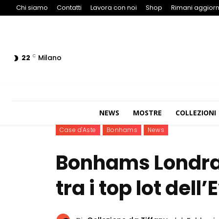
Chi siamo
Contatti
Lavora con noi
Shop
Rimani aggiorn
22
Milano
C
NEWS
MOSTRE
COLLEZIONI
Case d'Aste
Bonhams
News
Bonhams Londra:
tra i top lot del