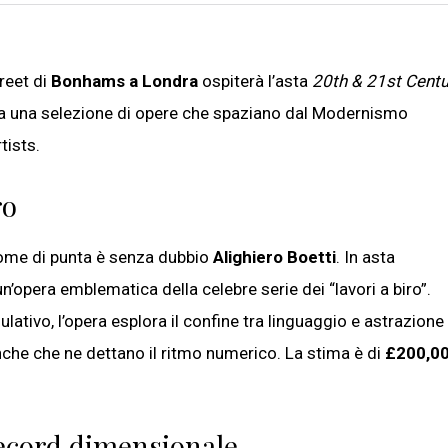
reet di
Bonhams a Londra
ospiterà l’asta
20th & 21st Centu
picca una selezione di opere che spaziano dal Modernismo
tists.
ro
l nome di punta è senza dubbio
Alighiero Boetti
. In asta
 un’opera emblematica della celebre serie dei “lavori a biro”.
lativo, l’opera esplora il confine tra linguaggio e astrazione
anche che ne dettano il ritmo numerico. La stima è di
£200,0
record dimensionale