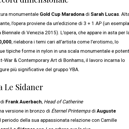
cultura monumentale
Gold Cup Maradona
di
Sarah Lucas
. Alt
illante, l’opera proviene da un’edizione di 3 + 1 AP (un esempl
a Biennale di Venezia 2015). L’opera, che appare in asta per l
0,000
, rielabora i temi cari all’artista come l’erotismo, lo
 sue tipiche forme in nylon in una scala monumentale e potent
st-War & Contemporary Art di Bonhams, il lavoro incarna lo
gure più significative del gruppo YBA.
 a Le Sidaner
 di
Frank Auerbach
,
Head of Catherine
una versione in bronzo di
Éternel Printemps
di
Auguste
al periodo della sua appassionata relazione con Camille