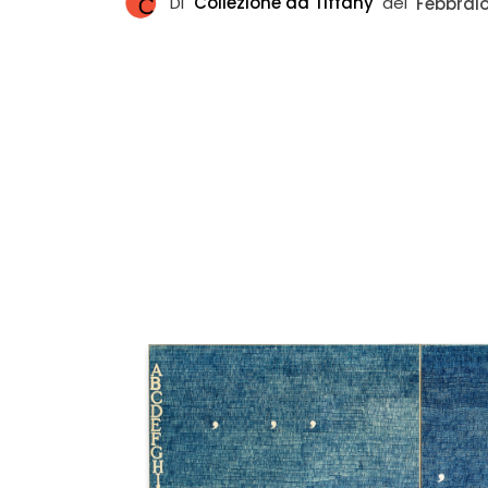
Di
Collezione da Tiffany
del
Febbraio