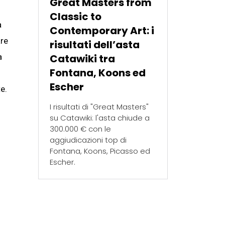
Great Masters from
Classic to
a
Contemporary Art: i
are
risultati dell’asta
Catawiki tra
a
Fontana, Koons ed
Escher
e.
I risultati di "Great Masters"
su Catawiki: l'asta chiude a
300.000 € con le
aggiudicazioni top di
Fontana, Koons, Picasso ed
Escher.