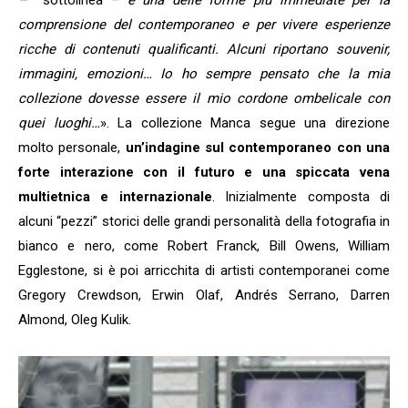
–
sottolinea –
è una delle forme più immediate per la
comprensione del contemporaneo e per vivere esperienze
ricche di contenuti qualificanti. Alcuni riportano souvenir,
immagini, emozioni… Io ho sempre pensato che la mia
collezione dovesse essere il mio cordone ombelicale con
quei luoghi…
». La collezione Manca segue una direzione
molto personale,
un’indagine sul contemporaneo con una
forte interazione con il futuro e una spiccata vena
multietnica e internazionale
. Inizialmente composta di
alcuni “pezzi” storici delle grandi personalità della fotografia in
bianco e nero, come Robert Franck, Bill Owens, William
Egglestone, si è poi arricchita di artisti contemporanei come
Gregory Crewdson, Erwin Olaf, Andrés Serrano, Darren
Almond, Oleg Kulik.