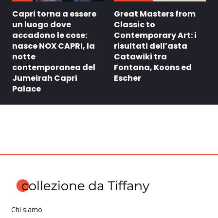
Capri torna a essere
Great Masters from
un luogo dove
Classic to
accadono le cose:
Contemporary Art: i
nasce NOX CAPRI, la
risultati dell’asta
notte
Catawiki tra
contemporanea del
Fontana, Koons ed
Jumeirah Capri
Escher
Palace
Chi siamo