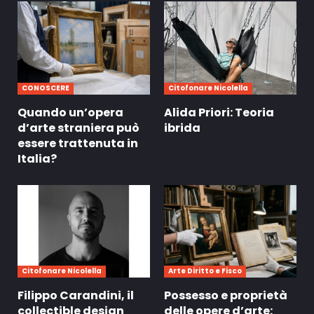
CONOSCERE
Citofonare Nicolella
Quando un’opera
Alida Priori: Teoria
d’arte straniera può
ibrida
essere trattenuta in
Italia?
Citofonare Nicolella
Arte Diritto e Fisco
Filippo Carandini, il
Possesso e proprietà
collectible design
delle opere d’arte: