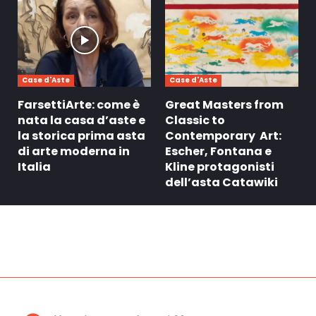
Case d'Aste
Case d'Aste
FarsettiArte: come è
Great Masters from
nata la casa d’aste e
Classic to
la storica prima asta
Contemporary Art:
di arte moderna in
Escher, Fontana e
Italia
Kline protagonisti
dell’asta Catawiki