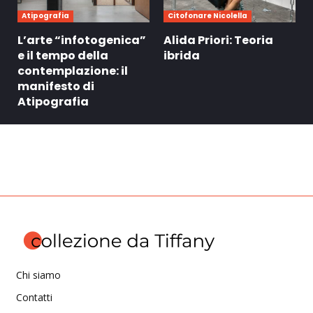
Atipografia
Citofonare Nicolella
L’arte “infotogenica”
Alida Priori: Teoria
e il tempo della
ibrida
contemplazione: il
manifesto di
Atipografia
Chi siamo
Contatti