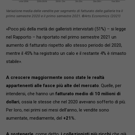
Variazione media delle vendite per segmento di fatturato delle gallerie tra il
primo semestre 2020 e il primo semestre 2021. ©Arts Economics (2021)
«Poco più della metà dei galleristi intervistati (51%) – si legge
nel Rapporto – ha riportato nel primo semestre 2021 un
aumento di fatturato rispetto allo stesso periodo del 2020,
mentre il 45% ha registrato un calo e il restante 4% è rimasto
stabile».
A crescere maggiormente sono state le realtà
appartenenti alle fasce più alte del mercato
. Quelle, per
intendersi, che hanno un
fatturato medio di 10 milioni di
dollari
, ossia le stesse che nel 2020 avevano sofferto di più.
Per loro, nei primi sei mesi dell’anno, le vendite sono
aumentate, mediamente, del
+21%.
A sostenerle
, come detto,
i collezionisti più ricchi
che già