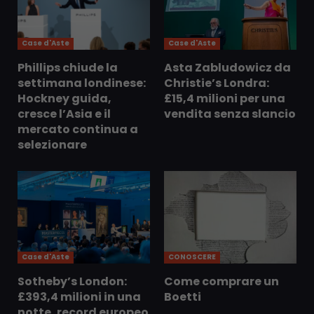
Case d'Aste
Case d'Aste
Phillips chiude la
Asta Zabludowicz da
settimana londinese:
Christie’s Londra:
Hockney guida,
£15,4 milioni per una
cresce l’Asia e il
vendita senza slancio
mercato continua a
selezionare
Case d'Aste
CONOSCERE
Sotheby’s London:
Come comprare un
£393,4 milioni in una
Boetti
notte, record europeo