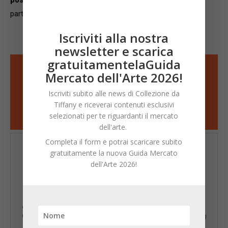
partecipazione ad eventi virtuali.
Iscriviti alla nostra
newsletter e scarica
gratuitamentelaGuida
Mercato dell'Arte 2026!
Iscriviti subito alle news di Collezione da
Tiffany e riceverai contenuti esclusivi
selezionati per te riguardanti il mercato
dell'arte.
Completa il form e potrai scaricare subito
gratuitamente la nuova Guida Mercato
dell'Arte 2026!
NICOLA MAGGI
Giornalista professionista e storico della critica d'arte, Nicola Maggi
(n. 1975) è l'ideatore e fondatore di Collezione da Tiffany il primo blog
italiano dedicato al mercato e al collezionismo d’arte