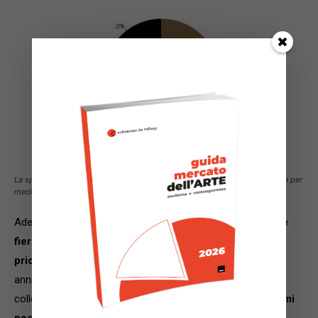
La spesa del collezionista HNW in arte nel primo semestre 2021, suddivisa per
medium. © Arts Economics (2021)
Adesso gli occhi sono puntati al secondo semestre con
le
fiere d’arte
che
tornano ad essere ai primi posti tra le
priorità dei galleristi di tutto il mondo
per i prossimi tre
anni, assieme al consolidamento dei rapporti con i
collezionisti e la creazione di nuovi contatti. Rimane
ai primi
posti anche lo sviluppo dei canali di vendita online
e la