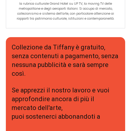
la rubrica culturale Grand Hotel su UP TV, la moving TV delle
metropolitane e degli aeroporti italiani. Si occupa di mercato,
collezionismo e sistema dell’arte, con particolare attenzione ai
rapporti tra patrimonio culturale, istituzioni e contemporaneità.
Collezione da Tiffany è gratuito,
senza contenuti a pagamento, senza
nessuna pubblicità e sarà sempre
così.
Se apprezzi il nostro lavoro e vuoi
approfondire ancora di più il
mercato dell'arte,
puoi sostenerci abbonandoti a