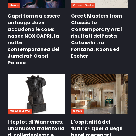
News
Case d'Aste
Capri torna a essere
Great Masters from
un luogo dove
Classic to
accadono le cose:
Contemporary Art: i
nasce NOX CAPRI, la
risultati dell’asta
notte
Catawiki tra
contemporanea del
Fontana, Koons ed
Jumeirah Capri
Escher
Palace
Case d'Aste
News
I top lot di Wannenes:
L’ospitalità del
una nuova traiettoria
futuro? Quella degli
di collezionismo e
hotel mecenati