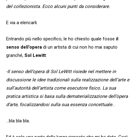
del collezionista. Ecco alcuni punti da considerare.
E via a elencarli.
Entrando più nello specifico, le ho chiesto quale fosse
il
senso dell’opera
di un artista di cui non ho mai saputo
granché,
Sol Lewitt
:
-Il senso dell’opera di Sol LeWitt risiede nel mettere in
discussione le idee tradizionali sulla realizzazione dell’arte e
sull’autorità dell’artista come esecutore fisico. La sua
pratica artistica si basa sulla dematerializzazione dell’opera
d’arte, focalizzandosi sulla sua essenza concettuale
…
…bla bla bla
.
Ed è solo una parte della lunga risposta che mi ha dato. Così