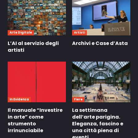
Arte Digitale
Artisti
L’AI al servizio degli
Archivi e Case d’Asta
artisti
In Evidenza
Fiere
Il manuale “Investire
La settimana
in arte” come
dell’arte parigina.
strumento
Eleganza, fascino e
irrinunciabile
una città piena di
eventi.