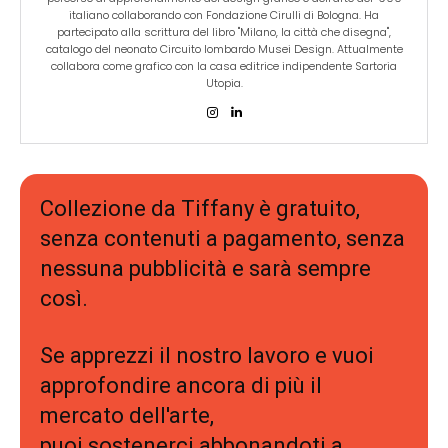
italiano collaborando con Fondazione Cirulli di Bologna. Ha
partecipato alla scrittura del libro "Milano, la città che disegna",
catalogo del neonato Circuito lombardo Musei Design. Attualmente
collabora come grafico con la casa editrice indipendente Sartoria
Utopia.
Collezione da Tiffany è gratuito,
senza contenuti a pagamento, senza
nessuna pubblicità e sarà sempre
così.
Se apprezzi il nostro lavoro e vuoi
approfondire ancora di più il
mercato dell'arte,
puoi sostenerci abbonandoti a