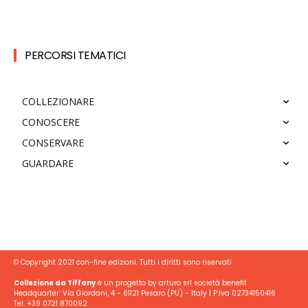
PERCORSI TEMATICI
COLLEZIONARE
CONOSCERE
CONSERVARE
GUARDARE
© Copyright 2021 con-fine edizioni. Tutti i diritti sono riservati
Collezione da Tiffany
è un progetto by arturo srl società benefit
Headquarter: Via Giordani, 4 - 61121 Pesaro (PU) - Italy | P.Iva 02734150416
Tel. +39 0721 870092