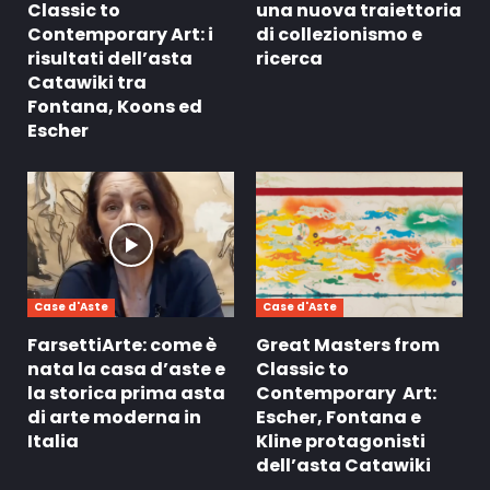
Classic to
una nuova traiettoria
Contemporary Art: i
di collezionismo e
risultati dell’asta
ricerca
Catawiki tra
Fontana, Koons ed
Escher
Case d'Aste
Case d'Aste
FarsettiArte: come è
Great Masters from
nata la casa d’aste e
Classic to
la storica prima asta
Contemporary Art:
di arte moderna in
Escher, Fontana e
Italia
Kline protagonisti
dell’asta Catawiki