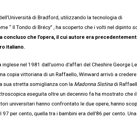
ell’Università di Bradford, utilizzando la tecnologia di
e “ Il Tondo di Brécy” , ha scoperto che i volti nel dipinto 
ha concluso che l’opera, il cui autore era precedentemen
o italiano.
 inglese nel 1981 dall’uomo d’affari del Cheshire George Le
a copia vittoriana di un Raffaello, Winward arrivò a credere
la sua stretta somiglianza con la
Madonna Sistina
di Raffael
ttroscopica eseguita oltre un decennio fa ha mostrato che il
atori universitari hanno confrontato le due opere, hanno sco
 97 per cento, quella tra i bambini era dell’86 per cento. Una