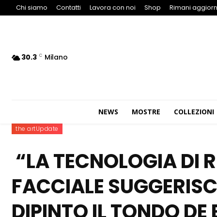
Chi siamo
Contatti
Lavora con noi
Shop
Rimani aggiorn
30.3
Milano
C
NEWS
MOSTRE
COLLEZIONI
the artUpdate
“LA TECNOLOGIA DI
FACCIALE SUGGERISC
DIPINTO IL TONDO DE