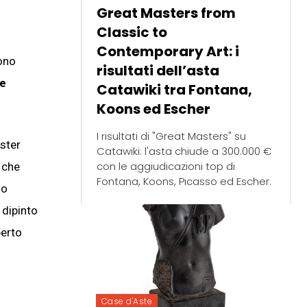
Great Masters from
Classic to
Contemporary Art: i
sono
risultati dell’asta
te
Catawiki tra Fontana,
Koons ed Escher
I risultati di "Great Masters" su
ster
Catawiki: l'asta chiude a 300.000 €
con le aggiudicazioni top di
 che
Fontana, Koons, Picasso ed Escher.
lo
 dipinto
perto
Case d'Aste