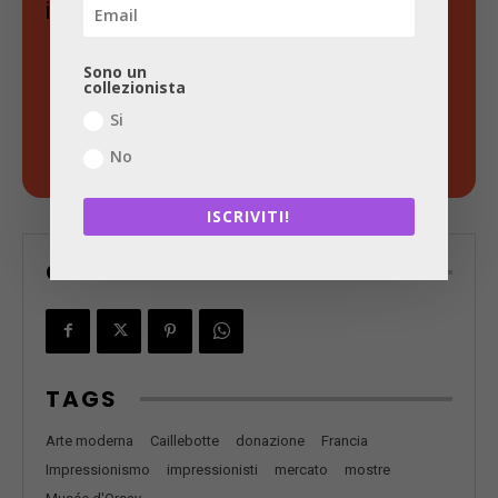
investe con strategia.
Sono un
collezionista
Si
Scopri di più!
No
ISCRIVITI!
CONDIVIDI
TAGS
Arte moderna
Caillebotte
donazione
Francia
Impressionismo
impressionisti
mercato
mostre