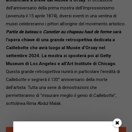
dell’anniversario della prima mostra dell’Impressionismo
(avvenuta il 15 aprile 1874), diversi eventi in una ventina di
musei celebreranno i pittori all’origine del movimento artistico.
Partie de bateau
o
Canotier au chapeau haut de forme
sarà
l’opera chiave di una grande retrospettiva dedicata a
Caillebotte che avrà luogo al Musée d’Orsay nel
settembre 2024. La mostra si sposterà poi al Getty
Museum di Los Angeles e all’Art Institute di Chicago.
Questa grande retrospettiva riunirà in particolare l’eredità di
Caillebotte e segnerà il 130° anniversario della morte
dell’artista. Tutta una serie di dimostrazioni che
permetteranno di “misurare meglio il genio di Caillebotte”,
sottolinea Rima Abdul Malak.