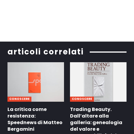
articoli correlati
CONOSCERE
CONOSCERE
La critica come
Trading Beauty.
resistenza:
Dall’altare alla
Speednews di Matteo
galleria: genealogia
Bergamini
del valore e