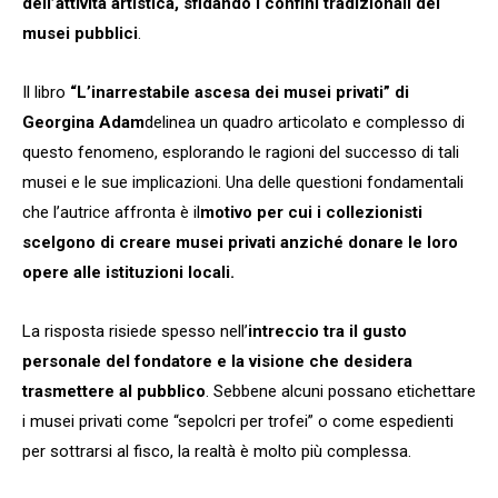
dell’attività artistica, sfidando i confini tradizionali dei
musei pubblici
.
Il libro
“L’inarrestabile ascesa dei musei privati” di
Georgina Adam
delinea un quadro articolato e complesso di
questo fenomeno, esplorando le ragioni del successo di tali
musei e le sue implicazioni. Una delle questioni fondamentali
che l’autrice affronta è il
motivo per cui i collezionisti
scelgono di creare musei privati anziché donare le loro
opere alle istituzioni locali.
La risposta risiede spesso nell’
intreccio tra il gusto
personale del fondatore e la visione che desidera
trasmettere al pubblico
. Sebbene alcuni possano etichettare
i musei privati come “sepolcri per trofei” o come espedienti
per sottrarsi al fisco, la realtà è molto più complessa.