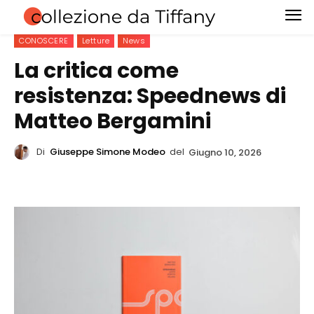
CONOSCERE
Letture
News
La critica come
resistenza: Speednews di
Matteo Bergamini
Di
Giuseppe Simone Modeo
del
Giugno 10, 2026