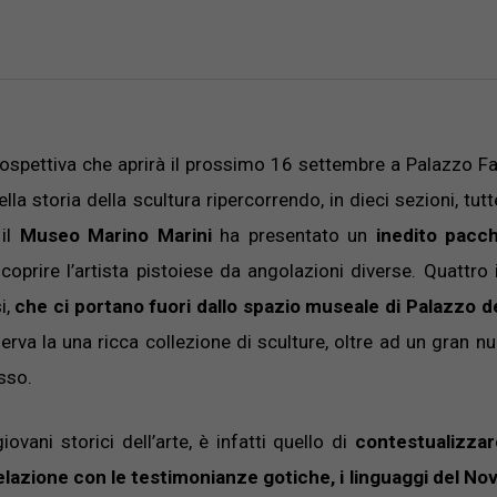
trospettiva che aprirà il prossimo 16 settembre a Palazzo Fa
la storia della scultura ripercorrendo, in dieci sezioni, tutt
il
Museo Marino Marini
ha presentato un
inedito pacch
prire l’artista pistoiese da angolazioni diverse. Quattro it
i,
che ci portano fuori dallo spazio museale di Palazzo d
erva la una ricca collezione di sculture, oltre ad un gran n
esso.
ovani storici dell’arte, è infatti quello di
contestualizzar
relazione con le testimonianze gotiche, i linguaggi del N