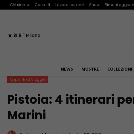
Chi siamo
Contatti
Lavora con noi
Shop
Rimani aggiorn
31.6
Milano
C
NEWS
MOSTRE
COLLEZIONI
Appunti di Viaggio
Pistoia: 4 itinerari p
Marini