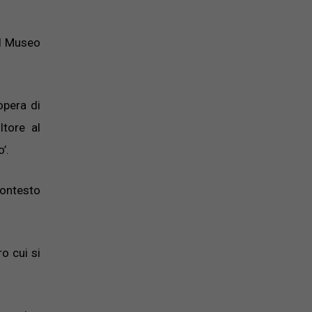
il Museo
opera di
ltore al
’.
contesto
o cui si