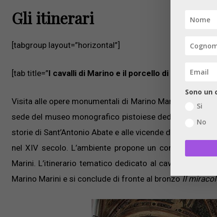
Gli itinerari
[tabgroup layout=”horizontal”]
[tab title=”
I cavalli di Marino e il porcello di Sant’Anton
Sono un c
Visita alle opere monumentali di Marino Marini disposte a
Si
sede del museo monografico pistoiese dedicato all’artist
No
storie di Sant’Antonio Abate e alle vicende dell’Antico e
nel XIV secolo. L’ambiente propone un contesto affasci
Marini. L’itinerario tematico dedicato al cavallo, animal
Marino Marini e si conclude di fronte al bronzo
Il miraco