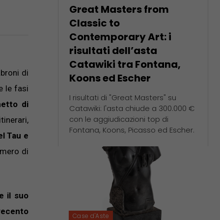
Great Masters from
Classic to
Contemporary Art: i
risultati dell’asta
Catawiki tra Fontana,
broni di
Koons ed Escher
e le fasi
I risultati di "Great Masters" su
etto di
Catawiki: l'asta chiude a 300.000 €
con le aggiudicazioni top di
inerari,
Fontana, Koons, Picasso ed Escher.
el Tau e
umero di
e il suo
ovecento
Case d'Aste