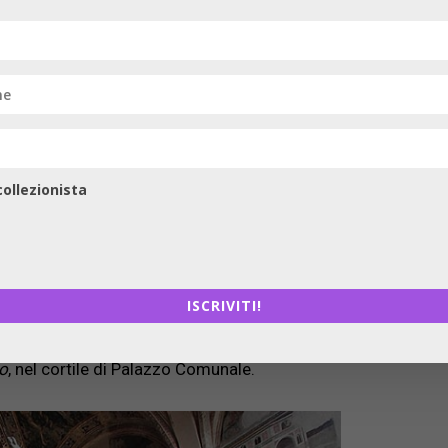
io Abate
“]
ollezionista
ll’interno dell’oratorio di Sant’Antonio Abate nel complesso 
a. Il ciclo di affreschi di Niccolò di Tommaso (1372) dedic
 del Nuovo Testamento, è uno spaccato della vita quotidiana a
nante in cui leggere l’evoluzione delle opere scultoree d
ISCRIVITI!
e ‘totemico’ dello scultore pistoiese, si dipana all’interno d
lo
, nel cortile di Palazzo Comunale.