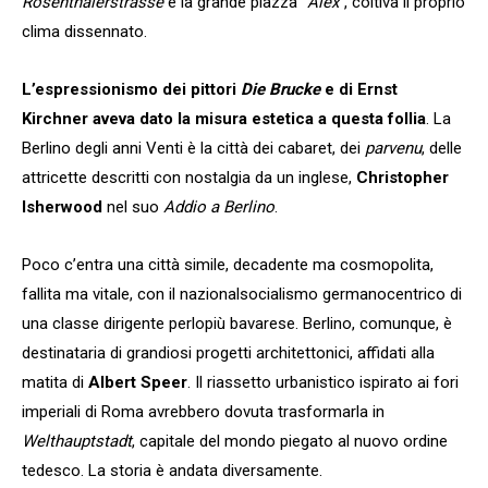
Rosenthalerstrasse
e la grande piazza “
Alex
“, coltiva il proprio
clima dissennato.
L’espressionismo dei pittori
Die Brucke
e di Ernst
Kirchner aveva dato la misura estetica a questa follia
. La
Berlino degli anni Venti è la città dei cabaret, dei
parvenu
, delle
attricette descritti con nostalgia da un inglese,
Christopher
Isherwood
nel suo
Addio a Berlino
.
Poco c’entra una città simile, decadente ma cosmopolita,
fallita ma vitale, con il nazionalsocialismo germanocentrico di
una classe dirigente perlopiù bavarese. Berlino, comunque, è
destinataria di grandiosi progetti architettonici, affidati alla
matita di
Albert Speer
. Il riassetto urbanistico ispirato ai fori
imperiali di Roma avrebbero dovuta trasformarla in
Welthauptstadt
, capitale del mondo piegato al nuovo ordine
tedesco. La storia è andata diversamente.