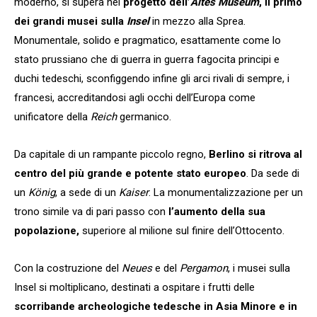
moderno, si supera nel
progetto dell’
Altes Museum
, il primo
dei grandi musei sulla
Insel
in mezzo alla Sprea.
Monumentale, solido e pragmatico, esattamente come lo
stato prussiano che di guerra in guerra fagocita principi e
duchi tedeschi, sconfiggendo infine gli arci rivali di sempre, i
francesi, accreditandosi agli occhi dell’Europa come
unificatore della
Reich
germanico.
Da capitale di un rampante piccolo regno,
Berlino si ritrova al
centro del più grande e potente stato europeo
. Da sede di
un
König
, a sede di un
Kaiser
. La monumentalizzazione per un
trono simile va di pari passo con
l’aumento della sua
popolazione,
superiore al milione sul finire dell’Ottocento.
Con la costruzione del
Neues
e del
Pergamon
, i musei sulla
Insel si moltiplicano, destinati a ospitare i frutti delle
scorribande archeologiche tedesche in Asia Minore e in