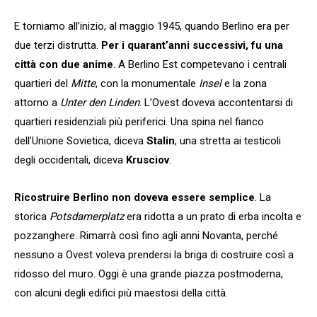
E torniamo all’inizio, al maggio 1945, quando Berlino era per
due terzi distrutta.
Per i quarant’anni successivi, fu una
città con due anime
. A Berlino Est competevano i centrali
quartieri del
Mitte
, con la monumentale
Insel
e la zona
attorno a
Unter den Linden
. L’Ovest doveva accontentarsi di
quartieri residenziali più periferici. Una spina nel fianco
dell’Unione Sovietica, diceva
Stalin
, una stretta ai testicoli
degli occidentali, diceva
Krusciov
.
Ricostruire Berlino non doveva essere semplice
. La
storica
Potsdamerplatz
era ridotta a un prato di erba incolta e
pozzanghere. Rimarrà così fino agli anni Novanta, perché
nessuno a Ovest voleva prendersi la briga di costruire così a
ridosso del muro. Oggi è una grande piazza postmoderna,
con alcuni degli edifici più maestosi della città.