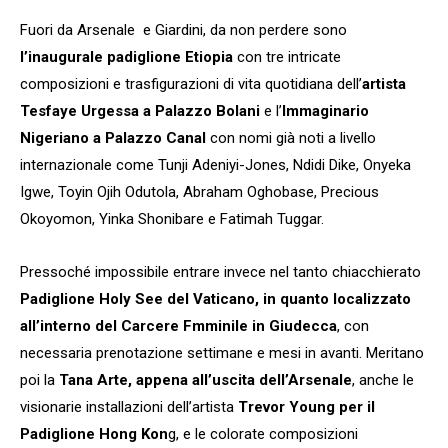
Fuori da Arsenale e Giardini, da non perdere sono
l’inaugurale padiglione Etiopia
con tre intricate
composizioni e trasfigurazioni di vita quotidiana dell’
artista
Tesfaye Urgessa a Palazzo Bolani
e l’
Immaginario
Nigeriano a Palazzo Canal
con nomi già noti a livello
internazionale come Tunji Adeniyi-Jones, Ndidi Dike, Onyeka
Igwe, Toyin Ojih Odutola, Abraham Oghobase, Precious
Okoyomon, Yinka Shonibare e Fatimah Tuggar.
Pressoché impossibile entrare invece nel tanto chiacchierato
Padiglione Holy See del Vaticano, in quanto localizzato
all’interno del Carcere Fmminile in Giudecca
, con
necessaria prenotazione settimane e mesi in avanti. Meritano
poi la
Tana Arte, appena all’uscita dell’Arsenale
, anche le
visionarie installazioni dell’artista
Trevor Young per il
Padiglione Hong Kon
g, e le colorate composizioni