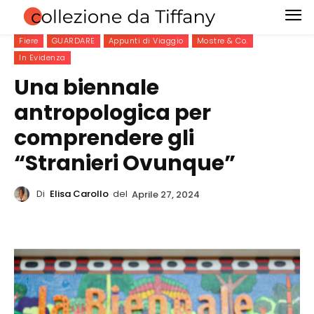
Fiere
GUARDARE
Appunti di Viaggio
Mostre & Co.
In Evidenza
Una biennale
antropologica per
comprendere gli
“Stranieri Ovunque”
Di
Elisa Carollo
del
Aprile 27, 2024