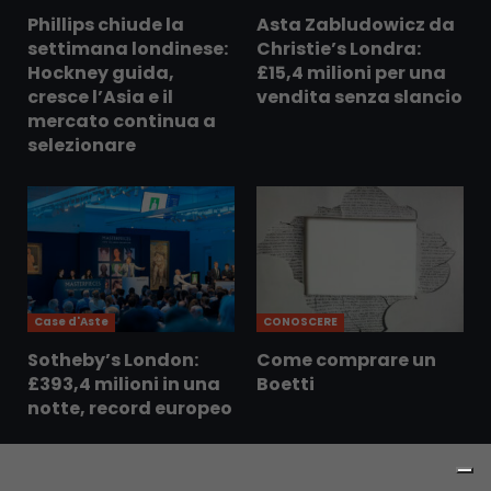
Phillips chiude la
Asta Zabludowicz da
settimana londinese:
Christie’s Londra:
Hockney guida,
£15,4 milioni per una
cresce l’Asia e il
vendita senza slancio
mercato continua a
selezionare
Case d'Aste
CONOSCERE
Sotheby’s London:
Come comprare un
£393,4 milioni in una
Boetti
notte, record europeo