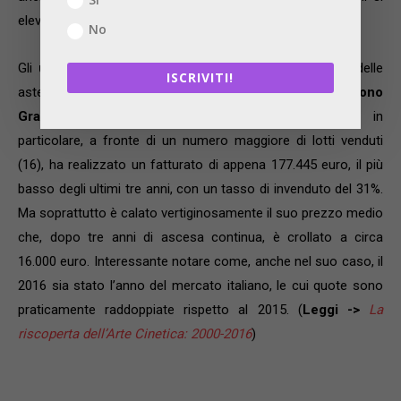
elevato sopra 35%, ma la tendenza sembra in calo.
No
Gli
unici artisti cinetici italiani
presenti nei cataloghi delle
ISCRIVITI!
aste 2016 ad aver fatto registrare un
trend negativo sono
Grazia Varisco e Gianni Colombo
. Quest’ultimo in
particolare, a fronte di un numero maggiore di lotti venduti
(16), ha realizzato un fatturato di appena 177.445 euro, il più
basso degli ultimi tre anni, con un tasso di invenduto del 31%.
Ma soprattutto è calato vertiginosamente il suo prezzo medio
che, dopo tre anni di ascesa continua, è crollato a circa
16.000 euro. Interessante notare come, anche nel suo caso, il
2016 sia stato l’anno del mercato italiano, le cui quote sono
praticamente raddoppiate rispetto al 2015. (
Leggi ->
La
riscoperta dell’Arte Cinetica: 2000-2016
)