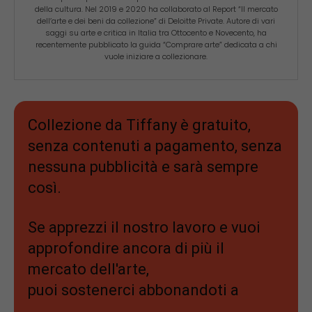
della cultura. Nel 2019 e 2020 ha collaborato al Report “Il mercato
dell’arte e dei beni da collezione” di Deloitte Private. Autore di vari
saggi su arte e critica in Italia tra Ottocento e Novecento, ha
recentemente pubblicato la guida “Comprare arte” dedicata a chi
vuole iniziare a collezionare.
Collezione da Tiffany è gratuito,
senza contenuti a pagamento, senza
nessuna pubblicità e sarà sempre
così.
Se apprezzi il nostro lavoro e vuoi
approfondire ancora di più il
mercato dell'arte,
puoi sostenerci abbonandoti a