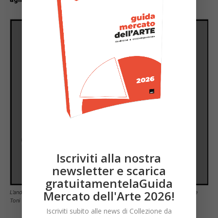
Iscriviti alla nostra
newsletter e scarica
gratuitamentelaGuida
Mercato dell'Arte 2026!
L’andamento dei prezzi medi di aggiudicazione in asta di Franco Grignani e
Toni Costa.
Iscriviti subito alle news di Collezione da