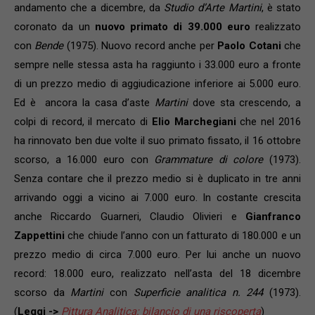
andamento che a dicembre, da
Studio d’Arte Martini
, è stato
coronato da un
nuovo primato di 39.000 euro
realizzato
con
Bende
(1975). Nuovo record anche per
Paolo Cotani
che
sempre nelle stessa asta ha raggiunto i 33.000 euro a fronte
di un prezzo medio di aggiudicazione inferiore ai 5.000 euro.
Ed è ancora la casa d’aste
Martini
dove sta crescendo, a
colpi di record, il mercato di
Elio Marchegiani
che nel 2016
ha rinnovato ben due volte il suo primato fissato, il 16 ottobre
scorso, a 16.000 euro con
Grammature di colore
(1973).
Senza contare che il prezzo medio si è duplicato in tre anni
arrivando oggi a vicino ai 7.000 euro. In costante crescita
anche Riccardo Guarneri, Claudio Olivieri e
Gianfranco
Zappettini
che chiude l’anno con un fatturato di 180.000 e un
prezzo medio di circa 7.000 euro. Per lui anche un nuovo
record: 18.000 euro, realizzato nell’asta del 18 dicembre
scorso da
Martini
con
Superficie analitica n. 244
(1973).
(
Leggi ->
Pittura Analitica: bilancio di una riscoperta
)