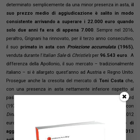
determinato semplicemente da una minor presenza in asta,
il
suo prezzo medio di aggiudicazione è salito in modo
consistente arrivando a superare i 22.000 euro quando
solo due anni fa era di appena 7.000
. Sempre nel 2016,
peraltro, Grignani ha rinnovato, per il terzo anno consecutivo,
il suo
primato in asta con
Proiezione accumulata
(1965)
,
venduta durante l’
Italian Sale
di
Christie’s
per
96.543 euro
. A
differenza della Apollonio, il suo mercato – tradizionalmente
italiano – si è allargato quest’anno ad Austria e Regno Unito.
Prosegue anche la crescita del mercato di
Toni Costa
che,
con una presenza in asta nettamente inferiore rispetto al
passato, ha realizzato nel 2016 il suo fatturato record
(197.204 euro) stabilendo a marzo da
Sotheby’s
Londra, con
Dinamica Visuale
(1966), il suo nuovo primato in asta: 49.012
euro.
In crescita vertiginosa il suo prezzo medio di
aggiudicazione passato dai circa 9.400 euro del 2013
agli oltre 24.000 del 2016.