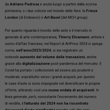
da
Adriano Pedrosa
e avuta luogo a partire dalla scorsa
primavera, o i due colossi nel mondo delle fiere: la
Frieze
London
(di Endeavor) e
Art Basel
(del MCH group).
Per quanto riguarda il mondo delle aste e il mercato in
generale di arte contemporanea,
Thierry Ehramann
, artista e
uomo d’affari francese, nel Report di ArtPrice 2024 ci spiega
come,
nel
l’anno
2023/2024
, si sia registrato un
notevole
aumento
del volume delle transazioni
, anche
grazie alla
digitalizzazione
post-pandemica del mercato. Il
Covid ha portato i collezionisti ad essere più prudenti e
moderati, soprattutto verso i grandi acquisti, per questo
le case d’aste si sono impegnate nel diversificare le proprie
offerte, attirando così una
nuova ondata di
acquirenti
. In
linea generale, però, nonostante l’incremento del numero
di vendite, il
fatturato
d
el 2024
non
ha riscontrato