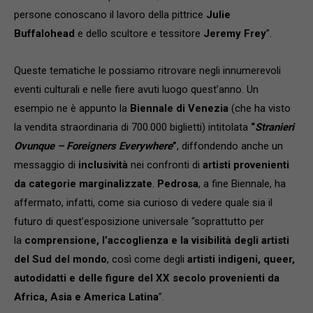
persone conoscano il lavoro della pittrice
Julie
Buffalohead
e dello scultore e tessitore
Jeremy Frey
”.
Queste tematiche le possiamo ritrovare negli innumerevoli
eventi culturali e nelle fiere avuti luogo quest’anno. Un
esempio ne è appunto la
Biennale
di Venezia
(che ha visto
la vendita straordinaria di 700.000 biglietti) intitolata
“
Stranieri
Ovunque – Foreigners Everywhere
”
, diffondendo anche un
messaggio di
inclusività
nei confronti di
artisti provenienti
da categorie marginalizzate
.
Pedrosa
, a fine Biennale, ha
affermato, infatti, come sia curioso di vedere quale sia il
futuro di quest’esposizione universale “soprattutto per
la
comprensione, l’accoglienza e la visibilità degli artisti
del Sud del mondo
, così come degli
artisti indigeni, queer,
autodidatti e delle figure del XX secolo provenienti da
Africa, Asia e America Latina
”.