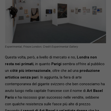
Experimental, Frieze London. Credit Experimental Gallery
Questa volta, però, a livello di mercato e no,
Londra non
resta nei primati
, in quanto
Parigi
sembra offrire al pubblico
un
côté più internazionale
, oltre che ad una
produzione
artistica senza pari
. In aggiunta, la fiera di arte
contemporanea del gigante svizzero che ben conosciamo ha
avuto luogo nella capitale francese con il nome di
Art Basel
Paris
e ha riscosso gran successo nelle vendite, sebbene
con qualche resistenza sulle fasce più alte di prezzo.
Secondo il
report di Art Basel
è
un’artista donna
che ha