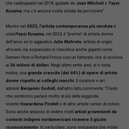
che raddoppiate nel 2018, guidate da
Joan Mitchell
e
Yayoi
Kusama
, ma c’è ancora molta strada da percorrere”.
Mentre nel
2023, l’artista contemporanea più venduta
è
stata
Yayoi Kusama
, nel 2024, il “premio” di artista donna
dell’anno se lo aggiudica
Julie Mehretu
: artista di origini
africane, ha sorpassato in classifica anche giganti come
Damien Hirst e Richard Prince con un fatturato che si avvicina
ai
36 milioni di dollari
.
Negli ultimi sette anni, si è vista,
inoltre, una
grande crescita (del 44%) di opere di artiste
donne rispetto ai colleghi maschi
. Il curatore e art
advisor
Benjamin Godsill
, dall’altro lato,
commenta: “Credo
che sentiremo parlare molto di più della leggenda
vivente
Howardena Pindell
e di altre artiste senior di colore.
Sono anche ansioso di vedere molti
artisti provenienti da
contesti indigeni nordamericani
ricevere il giusto
riconoscimento
. In particolare, sono entusiasta che molte