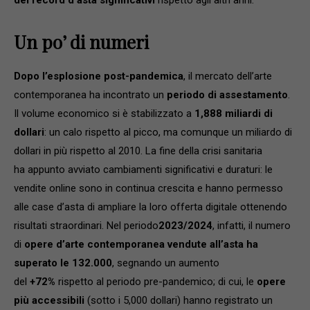
dei
record d’asta significativi
rispetto agli altri anni.
Un po’ di numeri
Dopo l’esplosione post-pandemica
, il mercato dell’arte
contemporanea ha incontrato un
periodo di assestamento
.
Il volume economico si è stabilizzato a
1,888 miliardi di
dollari
: un calo rispetto al picco, ma comunque un miliardo di
dollari in più rispetto al 2010. La fine della crisi sanitaria
ha appunto avviato cambiamenti significativi e duraturi: le
vendite online sono in continua crescita e hanno permesso
alle case d’asta di ampliare la loro offerta digitale ottenendo
risultati straordinari. Nel periodo
2023/2024
, infatti, il numero
di
opere d’arte contemporanea vendute all’asta ha
superato le 132.000
, segnando un aumento
del
+72%
rispetto al periodo pre-pandemico; di cui, le
opere
più accessibili
(sotto i 5,000 dollari) hanno registrato un