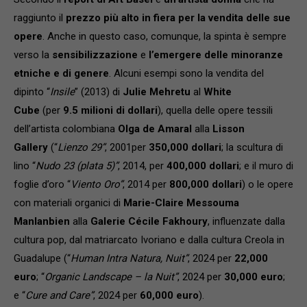
raggiunto il
prezzo più alto in fiera per la vendita delle sue
opere
. Anche in questo caso, comunque, la spinta è sempre
verso la
sensibilizzazione
e
l’emergere delle minoranze
etniche e di genere
. Alcuni esempi sono la vendita del
dipinto “
Insile
” (2013) di
Julie Mehretu
al
White
Cube
(per
9.5 milioni di dollari
), quella delle opere tessili
dell’artista colombiana
Olga de Amaral
alla
Lisson
Gallery
(“
Lienzo 29”
, 2001per
350,000 dollari
; la scultura di
lino “
Nudo 23 (plata 5)”
, 2014, per
400,000 dollari
; e il muro di
foglie d’oro “
Viento Oro”
, 2014 per
800,000 dollari
) o le opere
con materiali organici di
Marie-Claire Messouma
Manlanbien
alla
Galerie Cécile Fakhoury
, influenzate dalla
cultura pop, dal matriarcato Ivoriano e dalla cultura Creola in
Guadalupe (“
Human Intra Natura, Nuit”
, 2024 per
22,000
euro
; “
Organic Landscape – la Nuit”
, 2024 per
30,000 euro
;
e “
Cure and Care”
, 2024 per
60,000 euro
).