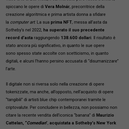
spiccano le opere di
Vera Molnár
, precorritrice della
creazione algoritmica e prima artista donna a sfidare
la
computer art
. La sua
prima NFT
, messa all’asta da
Sotheby’s nel 2022,
ha superato il suo precedente
record
d’asta
raggiungendo
138.600 dollari
. Il risultato è
stato ancora più significativo, in quanto le sue opere
sono spesso state accolte con scetticismo, in quanto
digitali, e alcuni l’hanno persino accusata di “disumanizzare”
l’arte.
Il digitale non si riversa solo nella creazione di opere
tokenizzate, ma anche, all’opposto, nell’acquisto di opere
“tangibili” di artisti blue chip contemporanei tramite le
criptovalute. Per concludere in bellezza, non possiamo non
citare la recente vendita dell’iconica “banana” di
Maurizio
Cattelan, “
Comedian
”,
acquistata a Sotheby’s New York