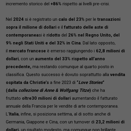
incremento storico del
+86%
rispetto ai livelli pre-crisi.
Nel
202
4
si è registrato un
calo del 2
3
%
per le
transazioni
sopra il milione di dollari
e il
fatturato delle aste di
contemporanea
si è
ridotto
del
26% nel Regno Unito, del
9% negli Stati Uniti e del 32% in Cina
. Dal lato opposto,
il
mercato francese
è emerso raggiungendo i
62,8 milioni di
dollari
, con un
aumento del 33% rispetto all’anno
precedente,
ma restando comunque al quarto posto in
classifica. Questo successo è dovuto soprattutto alla
vendita
ospitata da Christie’s
a fine 2023 di
“
Love Stories
”
(dalla
collezione di Anne & Wolfgang Titze
)
che ha
fruttato
oltre
30 milioni di dollari
aumentando il fatturato
annuale della Francia per le vendite di arte contemporanea.
L’
Italia
, infine, si posiziona settima, al di sotto anche di
Germania, Giappone e Cina, con un turnover di
23,2 milioni di
dollari,
un risultato modesto, ma comunque non brillante.