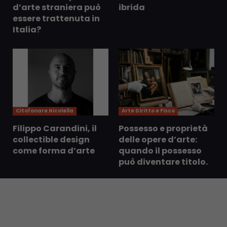
d’arte straniera può
ibrida
essere trattenuta in
Italia?
Citofonare Nicolella
Arte Diritto e Fisco
Filippo Carandini, il
Possesso e proprietà
collectible design
delle opere d’arte:
come forma d’arte
quando il possesso
può diventare titolo.