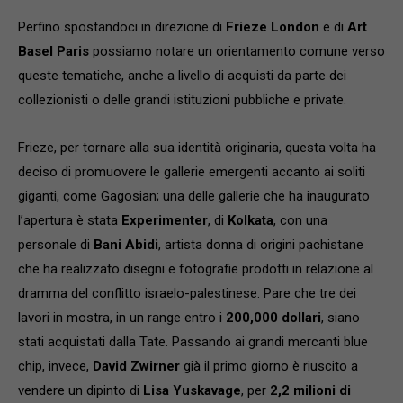
Perfino spostandoci in direzione di
Frieze London
e di
Art
Basel Paris
possiamo notare un orientamento comune verso
queste tematiche, anche a livello di acquisti da parte dei
collezionisti o delle grandi istituzioni pubbliche e private.
Frieze, per tornare alla sua identità originaria, questa volta ha
deciso di promuovere le gallerie emergenti accanto ai soliti
giganti, come Gagosian; una delle gallerie che ha inaugurato
l’apertura è stata
Experimenter
, di
Kolkata
, con una
personale di
Bani Abidi
, artista donna di origini pachistane
che ha realizzato disegni e fotografie prodotti in relazione al
dramma del conflitto israelo-palestinese. Pare che tre dei
lavori in mostra, in un range entro i
200,000 dollari
, siano
stati acquistati dalla Tate. Passando ai grandi mercanti blue
chip, invece,
David Zwirner
già il primo giorno è riuscito a
vendere un dipinto di
Lisa Yuskavage
, per
2,2 milioni di