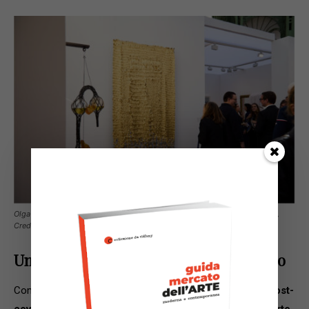
Olga de Amaral, “Viento Oro” (2014), Lisson Gallery a Art Basel Paris 2024,
Credit Art Basel.
Un mercato più inclusivo e democratico
Come accennavamo all’inizio, nel complesso il
periodo post-