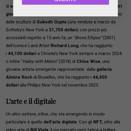
di
acquistare capolavori che definiscono l’arte dei nostri
giorni
. Con questo budget potremmo comprare ad esempio
delle sculture di
Subodh Gupta
(una venduta a marzo da
Sotheby’s New York a
31,750 dollari
) con prezzi più
accessibili rispetto a 15 anni fa; un “
Bronx Ellipse”
(2001)
dell’iconico Land Artist
Richard Long
, che ha raggiunto
i
44,100 dollari
a Christie’s New York sempre a marzo 2024;
o infine “
Haley with Melon”
(2018) di
Chloe Wise
, una
giovane artista emergente rappresentata dalla
galleria
Almine Rech
di Bruxelles, che ha raggiunto i
44,450
dollari
alla Phillips New York nel novembre 2023.
L’arte e il digitale
Un altro settore, infine, che sta emergendo in modo
particolare è quello
dell’arte digitale
. Con gli
NFT,
oltre alla
video arte di
Bill Viola
, il cui mercato però fatica a brillare,