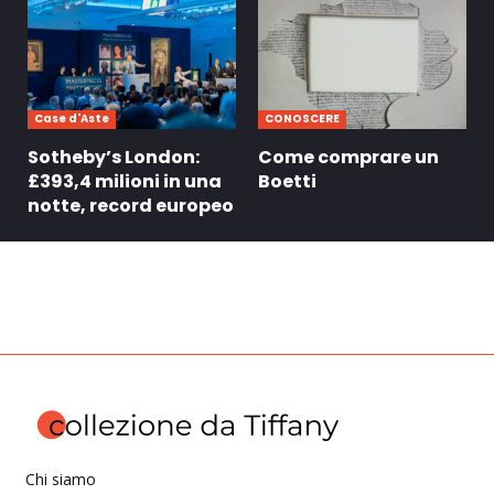
Case d'Aste
CONOSCERE
Sotheby’s London:
Come comprare un
£393,4 milioni in una
Boetti
notte, record europeo
Chi siamo