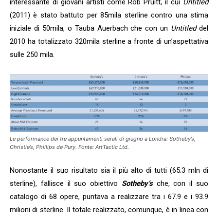
interessante di giovani artisti come Rob Pruitt, il cui
Untitled
(2011) è stato battuto per 85mila sterline contro una stima
iniziale di 50mila, o Tauba Auerbach che con un
Untitled
del
2010 ha totalizzato 320mila sterline a fronte di un’aspettativa
sulle 250 mila.
Le performance dei tre appuntamenti serali di giugno a Londra:
Sotheby’s
,
Christie’s
,
Phillips de Pury
. Fonte:
ArtTactic Ltd.
Nonostante il suo risultato sia il più alto di tutti (65.3 mln di
sterline), fallisce il suo obiettivo
Sotheby’s
che, con il suo
catalogo di 68 opere, puntava a realizzare tra i 67.9 e i 93.9
milioni di sterline. Il totale realizzato, comunque, è in linea con