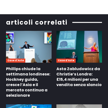
articoli correlati
Case d'Aste
Case d'Aste
Phillips chiude la
Asta Zabludowicz da
settimana londinese:
Christie’s Londra:
Hockney guida,
£15,4 milioni per una
cresce l’Asia e il
vendita senza slancio
mercato continua a
selezionare