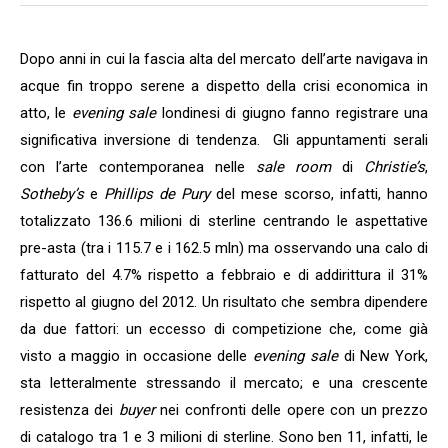
Dopo anni in cui la fascia alta del mercato dell’arte navigava in
acque fin troppo serene a dispetto della crisi economica in
atto, le
evening sale
londinesi di giugno fanno registrare una
significativa inversione di tendenza. Gli appuntamenti serali
con l’arte contemporanea nelle
sale room
di
Christie’s
,
Sotheby’s
e
Phillips de Pury
del mese scorso, infatti, hanno
totalizzato 136.6 milioni di sterline centrando le aspettative
pre-asta (tra i 115.7 e i 162.5 mln) ma osservando una calo di
fatturato del 4.7% rispetto a febbraio e di addirittura il 31%
rispetto al giugno del 2012. Un risultato che sembra dipendere
da due fattori: un eccesso di competizione che, come già
visto a maggio in occasione delle
evening sale
di New York,
sta letteralmente stressando il mercato; e una crescente
resistenza dei
buyer
nei confronti delle opere con un prezzo
di catalogo tra 1 e 3 milioni di sterline. Sono ben 11, infatti, le