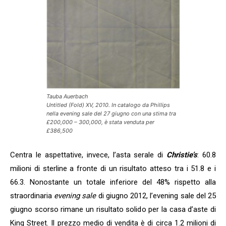
Tauba Auerbach
Untitled (Fold) XV
, 2010. In catalogo da
Phillips
nella
evening sale
del 27 giugno con una stima tra
£200,000 – 300,000, è stata venduta per
£386,500
Centra le aspettative, invece, l’asta serale di
Christie’s
: 60.8
milioni di sterline a fronte di un risultato atteso tra i 51.8 e i
66.3. Nonostante un totale inferiore del 48% rispetto alla
straordinaria
evening sale
di giugno 2012, l’evening sale del 25
giugno scorso rimane un risultato solido per la casa d’aste di
King Street. Il prezzo medio di vendita è di circa 1.2 milioni di