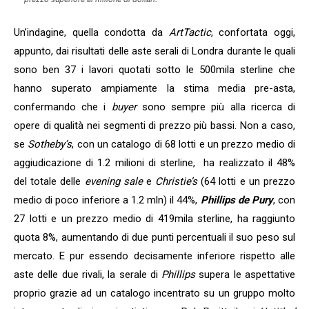
Un’indagine, quella condotta da
ArtTactic
, confortata oggi,
appunto, dai risultati delle aste serali di Londra durante le quali
sono ben 37 i lavori quotati sotto le 500mila sterline che
hanno superato ampiamente la stima media pre-asta,
confermando che i
buyer
sono sempre più alla ricerca di
opere di qualità nei segmenti di prezzo più bassi. Non a caso,
se
Sotheby’s
, con un catalogo di 68 lotti e un prezzo medio di
aggiudicazione di 1.2 milioni di sterline, ha realizzato il 48%
del totale delle
evening sale
e
Christie’s
(64 lotti e un prezzo
medio di poco inferiore a 1.2 mln) il 44%,
Phillips de Pury
, con
27 lotti e un prezzo medio di 419mila sterline, ha raggiunto
quota 8%, aumentando di due punti percentuali il suo peso sul
mercato. E pur essendo decisamente inferiore rispetto alle
aste delle due rivali, la serale di
Phillips
supera le aspettative
proprio grazie ad un catalogo incentrato su un gruppo molto