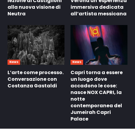
lezione di Castiglioni
Verona un’esperienza
alla nuova visione di
immersiva dedicata
Neutra
all’artista messicana
News
News
L’arte come processo.
Capri torna a essere
Conversazione con
un luogo dove
Costanza Gastaldi
accadono le cose:
nasce NOX CAPRI, la
notte
contemporanea del
Jumeirah Capri
Palace