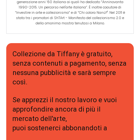
generazione anni ‘60 italiana ai quali ha dedicato “Anninovanta
1990-2015. Un percorso nell'arte italiana”. È inoltre coautore di
“Investire in arte e collezionismo” e di “Chi colora Nanù?". Nel 2011 è
stato tra i promotori di ShTArt - Manifesto del collezionismo 2.0 e
della omonima mostra tenutasi a Milano.
Collezione da Tiffany è gratuito,
senza contenuti a pagamento, senza
nessuna pubblicità e sarà sempre
così.
Se apprezzi il nostro lavoro e vuoi
approfondire ancora di più il
mercato dell'arte,
puoi sostenerci abbonandoti a