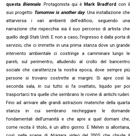
questa
Biennale
. Protagonista qui è
Mark Bradford
con il
suo progetto
Tomorrow is another day
. Una installazione che
attarversa i vari ambienti dell’edificio, seguendo una
narrazione che rispecchia sia il suo percorso di artista che
quello degli Stati Uniti. E non a caso, l’ingresso è dalla porta di
servizio, che ci immette in una prima stanza dove un grande
intervento ambientale ci costringe a camminare lungo le
pareti, sul perimentro, alludendo al crollo del baricentro
sociale che caratterizza la nostra epoca, dove sempre più
persone si trovano costrette ai margini. Si apre così la
seconda sala, in cui tutto si fa ovattato, liquido per poi
trasportarci tra quelle che sembrano le rovine di antichi ruderi.
Fino ad arrivare alle grandi astrazioni materiche della quarta
stanza in cui sembrano riecheggiare le domande
fondamentali dell’umanità e che apre a quel domani che,
come recita il titolo, è un altro giorno. E Melvin si allontana,
così, nelle scene di
Niagara
, video del 2005 che chiude il