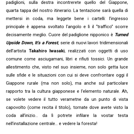
padiglioni, sulla destra incontrerete quello del Giappone,
quarta tappa del nostro itinerario. La tentazione sarà quella di
mettersi in coda, ma leggete bene i cartelli: l’ingresso
principale è appena svoltato l’angolo e lì il “traffico” scorre
decisamente meglio. Cuore del padiglione nipponico è
Turned
Upside Down, It’s a Forest
, serie di nuovi lavori tridimensionali
dell’artista
Takahiro Iwasaki
, realizzati con oggetti di uso
comune come asciugamani, libri e rifiuti tossici. Un grande
allestimento che, visto nel suo insieme, non solo getta luce
sulle sfide e le situazioni con cui si deve confrontare oggi il
Giappone rurale (ma non solo), ma anche sul particolare
rapporto tra la cultura giapponese e l’elemento naturale. Ah,
se volete vedere il tutto verametne da un punto di vista
capovolto (come recita il titolo), tornate dove avete visto la
coda all’inizio… da lì potrete infilare la vostar testa
nell’installazione centrale… e vedere la foresta!