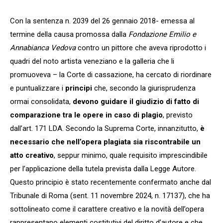
Con la sentenza n. 2039 del 26 gennaio 2018- emessa al
termine della causa promossa dalla
Fondazione Emilio e
Annabianca Vedova
contro un pittore che aveva riprodotto i
quadri del noto artista veneziano e la galleria che li
promuoveva – la Corte di cassazione, ha cercato di riordinare
e puntualizzare i
principi
che, secondo la giurisprudenza
ormai consolidata,
devono guidare il giudizio di fatto di
comparazione tra le opere in caso di plagio
, previsto
dall’art. 171 LDA. Secondo la Suprema Corte, innanzitutto,
è
necessario
che nell’opera plagiata sia riscontrabile un
atto creativo
, seppur minimo, quale requisito imprescindibile
per l’applicazione della tutela prevista dalla Legge Autore.
Questo principio è stato recentemente confermato anche dal
Tribunale di Roma (sent. 11 novembre 2024, n. 17137), che ha
sottolineato come il carattere creativo e la novità dell’opera
rappresentano elementi costitutivi del diritto d’autore e che,