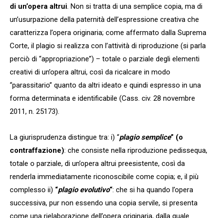
di un’opera altrui
. Non si tratta di una semplice copia, ma di
un’usurpazione della paternità dell’espressione creativa che
caratterizza l’opera originaria; come affermato dalla Suprema
Corte, il plagio si realizza con l’attività di riproduzione (si parla
perciò di “appropriazione”) – totale o parziale degli elementi
creativi di un’opera altrui, così da ricalcare in modo
“parassitario” quanto da altri ideato e quindi espresso in una
forma determinata e identificabile (Cass. civ. 28 novembre
2011, n. 25173).
La giurisprudenza distingue tra: i) “
plagio semplice
” (o
contraffazione)
: che consiste nella riproduzione pedissequa,
totale o parziale, di un’opera altrui preesistente, così da
renderla immediatamente riconoscibile come copia; e, il più
complesso ii)
“
plagio evolutivo
“
: che si ha quando l’opera
successiva, pur non essendo una copia servile, si presenta
come una rielaborazione dell’opera originaria, dalla quale