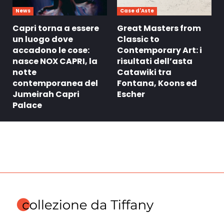
News
Case d'Aste
Capri torna a essere
Great Masters from
un luogo dove
Classic to
accadono le cose:
Contemporary Art: i
nasce NOX CAPRI, la
risultati dell’asta
notte
Catawiki tra
contemporanea del
Fontana, Koons ed
Jumeirah Capri
Escher
Palace