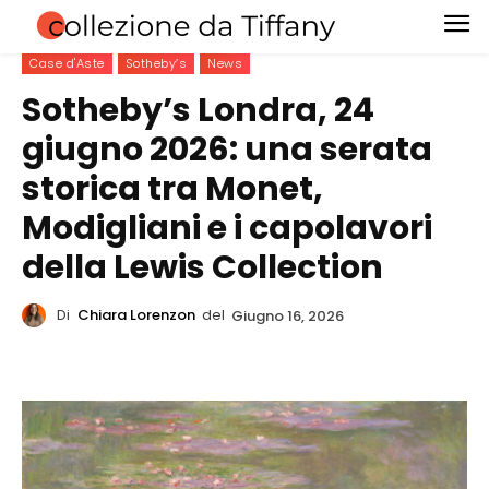
Case d'Aste
Sotheby’s
News
Sotheby’s Londra, 24
giugno 2026: una serata
storica tra Monet,
Modigliani e i capolavori
della Lewis Collection
Di
Chiara Lorenzon
del
Giugno 16, 2026