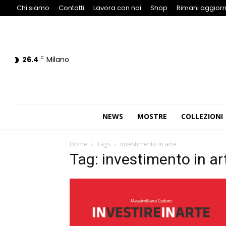
Chi siamo
Contatti
Lavora con noi
Shop
Rimani aggiorn
26.4
Milano
C
NEWS
MOSTRE
COLLEZIONI
Home
Tags
Investimento in arte
Tag: investimento in ar