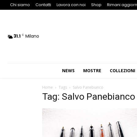
Chi siamo
Contatti
Lavora con noi
Shop
Rimani aggiorn
31.1
Milano
C
NEWS
MOSTRE
COLLEZIONI
Home
Tags
Salvo Panebianco
Tag: Salvo Panebianco