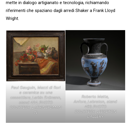
mette in dialogo artigianato e tecnologia, richiamando
riferimenti che spaziano dagli arredi Shaker a Frank Lloyd
Wright.
Paul Gauguin, Mazzi di fiori
e ceramica su una
Roberto Matta,
cassettiera_Larkin Erdmann,
Anfora_Lebreton, stand
stand 424_PHOTO
450_PHOTO
COURTESY_LARKINERDMAN
COURTESY_LEBRETON
N
GALLERY