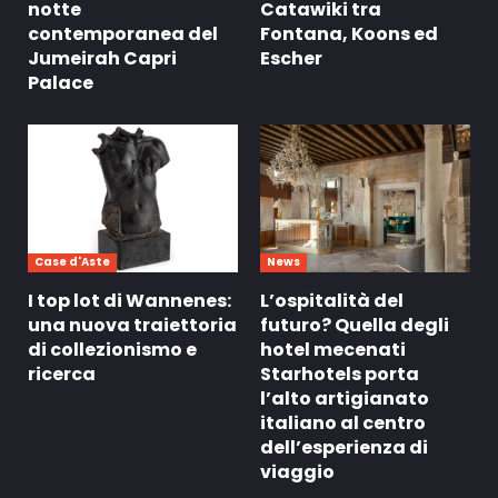
notte
Catawiki tra
contemporanea del
Fontana, Koons ed
Jumeirah Capri
Escher
Palace
Case d'Aste
News
I top lot di Wannenes:
L’ospitalità del
una nuova traiettoria
futuro? Quella degli
di collezionismo e
hotel mecenati
ricerca
Starhotels porta
l’alto artigianato
italiano al centro
dell’esperienza di
viaggio