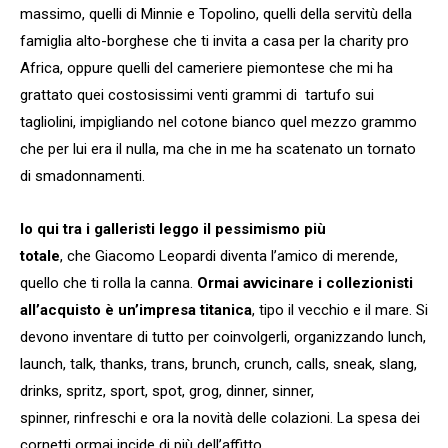
massimo, quelli di Minnie e Topolino, quelli della servitù della
famiglia alto-borghese che ti invita a casa per la charity pro
Africa, oppure quelli del cameriere piemontese che mi ha
grattato quei costosissimi venti grammi di tartufo sui
tagliolini, impigliando nel cotone bianco quel mezzo grammo
che per lui era il nulla, ma che in me ha scatenato un tornato
di smadonnamenti.
Io qui tra i galleristi leggo il pessimismo più
totale
, che Giacomo Leopardi diventa l’amico di merende,
quello che ti rolla la canna.
Ormai avvicinare i collezionisti
all’acquisto è un’impresa titanica
, tipo il vecchio e il mare. Si
devono inventare di tutto per coinvolgerli, organizzando lunch,
launch, talk, thanks, trans, brunch, crunch, calls, sneak, slang,
drinks, spritz, sport, spot, grog, dinner, sinner,
spinner, rinfreschi e ora la novità delle colazioni. La spesa dei
cornetti ormai incide di più dell’affitto.