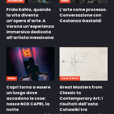
GUARDARE
News
Frida Kahlo, quando
L’arte come processo.
la vita diventa
Conversazione con
un’opera d’arte. A
Costanza Gastaldi
Verona un’esperienza
immersiva dedicata
all’artista messicana
News
Case d'Aste
Capri torna a essere
Great Masters from
un luogo dove
Classic to
accadono le cose:
Contemporary Art: i
nasce NOX CAPRI, la
risultati dell’asta
notte
Catawiki tra