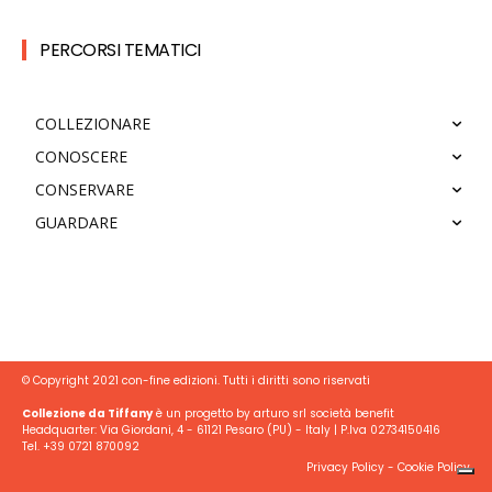
PERCORSI TEMATICI
COLLEZIONARE
CONOSCERE
CONSERVARE
GUARDARE
© Copyright 2021 con-fine edizioni. Tutti i diritti sono riservati
Collezione da Tiffany
è un progetto by arturo srl società benefit
Headquarter: Via Giordani, 4 - 61121 Pesaro (PU) - Italy | P.Iva 02734150416
Tel. +39 0721 870092
Privacy Policy
-
Cookie Policy