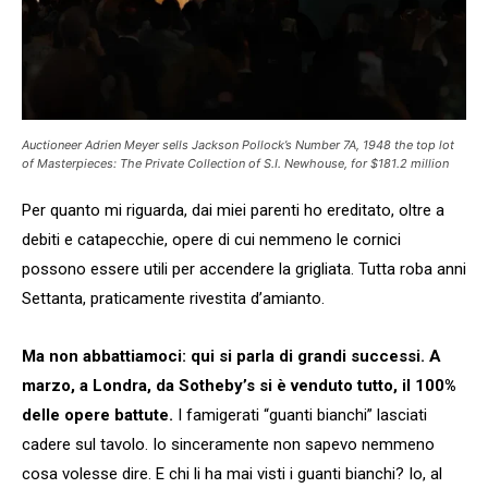
Auctioneer Adrien Meyer sells Jackson Pollock’s Number 7A, 1948 the top lot
of Masterpieces: The Private Collection of S.I. Newhouse, for $181.2 million
Per quanto mi riguarda, dai miei parenti ho ereditato, oltre a
debiti e catapecchie, opere di cui nemmeno le cornici
possono essere utili per accendere la grigliata. Tutta roba anni
Settanta, praticamente rivestita d’amianto.
Ma non abbattiamoci: qui si parla di grandi successi. A
marzo, a Londra, da Sotheby’s si è venduto tutto, il 100%
delle opere battute.
I famigerati “guanti bianchi” lasciati
cadere sul tavolo. Io sinceramente non sapevo nemmeno
cosa volesse dire. E chi li ha mai visti i guanti bianchi? Io, al