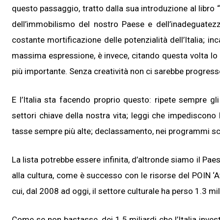
questo passaggio, tratto dalla sua introduzione al libro “
dell’immobilismo del nostro Paese e dell’inadeguatezz
costante mortificazione delle potenzialità dell’Italia; in
massima espressione, è invece, citando questa volta lo
più importante. Senza creatività non ci sarebbe progres
E l’Italia sta facendo proprio questo: ripete sempre gli
settori chiave della nostra vita; leggi che impediscono l’i
tasse sempre più alte; declassamento, nei programmi scol
La lista potrebbe essere infinita, d’altronde siamo il Paes
alla cultura, come è successo con le risorse del POIN ‘Att
cui, dal 2008 ad oggi, il settore culturale ha perso 1.3 mil
Come se non bastasse, dei 1.5 miliardi che l’Italia inves