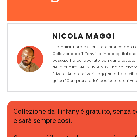
NICOLA MAGGI
Giornalista professionista e storico della c
Collezione da Tiffany il primo blog itali
passato ha collaborato con varie testate 
della cultura. Nel 2019 e 2020 ha collabora
Private. Autore di vari saggi su arte e cri
guida “Comprare arte” dedicata a chi vuole
Collezione da Tiffany è gratuito, senza
e sarà sempre così.