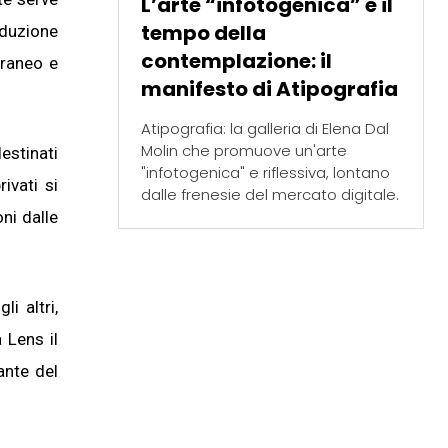
L’arte “infotogenica” e il
tempo della
oduzione
contemplazione: il
oraneo e
manifesto di Atipografia
Atipografia: la galleria di Elena Dal
Molin che promuove un'arte
destinati
"infotogenica" e riflessiva, lontano
ivati si
dalle frenesie del mercato digitale.
ni dalle
i altri,
 Lens il
ante del