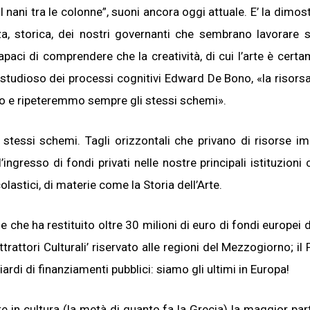
I nani tra le colonne”, suoni ancora oggi attuale. E’ la dimos
a, storica, dei nostri governanti che sembrano lavorare s
capaci di comprendere che la creatività, di cui l’arte è certa
 studioso dei processi cognitivi Edward De Bono, «la risor
so e ripeteremmo sempre gli stessi schemi».
 stessi schemi. Tagli orizzontali che privano di risorse im
ngresso di fondi privati nelle nostre principali istituzioni c
astici, di materie come la Storia dell’Arte.
e che ha restituito oltre 30 milioni di euro di fondi europei 
rattori Culturali’ riservato alle regioni del Mezzogiorno; il 
iardi di finanziamenti pubblici: siamo gli ultimi in Europa!
te in cultura (la metà di quanto fa la Grecia) la maggior par