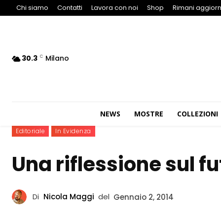
Chi siamo
Contatti
Lavora con noi
Shop
Rimani aggiorn
30.3
Milano
C
NEWS
MOSTRE
COLLEZIONI
Editoriale
In Evidenza
Una riflessione sul f
Di
Nicola Maggi
del
Gennaio 2, 2014