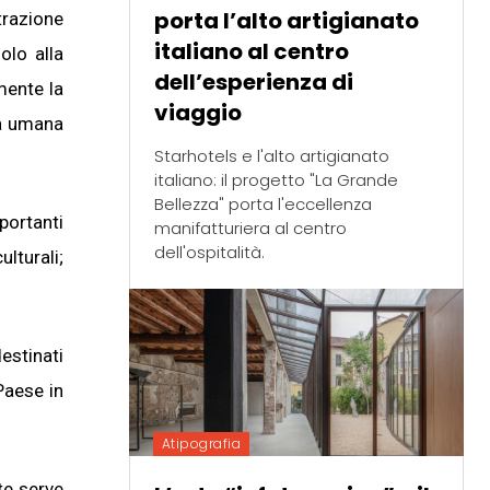
porta l’alto artigianato
trazione
italiano al centro
olo alla
dell’esperienza di
mente la
viaggio
sa umana
Starhotels e l'alto artigianato
italiano: il progetto "La Grande
Bellezza" porta l'eccellenza
portanti
manifatturiera al centro
dell'ospitalità.
ulturali;
destinati
Paese in
Atipografia
te serve