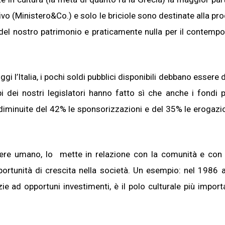
ivo (Ministero&Co.) e solo le briciole sono destinate alla pr
ela del nostro patrimonio e praticamente nulla per il contemp
gi l’Italia, i pochi soldi pubblici disponibili debbano essere 
i dei nostri legislatori hanno fatto sì che anche i fondi pr
iminuite del 42% le sponsorizzazioni e del 35% le erogazio
sere umano, lo mette in relazione con la comunità e con gl
ortunità di crescita nella società. Un esempio: nel 1986 a
 ad opportuni investimenti, è il polo culturale più import